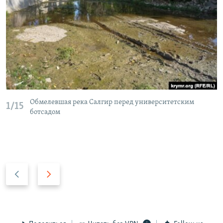
Обмелевшая река Салгир перед университетским
1/15
ботсадом
П
С
р
л
е
е
д
д
ы
у