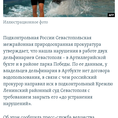
ПРИСОЕДИНЯЙТЕСЬ!
ПОБЕДИТЕЛЕЙ НЕ СУДЯТ?
КРЫМ.НЕПОКОРЕННЫЙ
Иллюстрационное фото
ELIFBE
УКРАИНСКАЯ ПРОБЛЕМА КРЫМА
Подконтрольная России Севастопольская
Все сайты RFE/RL
межрайонная природоохранная прокуратура
утверждает, что нашла нарушения в работе двух
дельфинариев Севастополя – в Артиллерийской
бухте и в районе парка Победы. По ее данным, у
владельцев дельфинария в Артбухте нет договора
водопользования, в связи с чем российский
прокурор направил иск в подконтрольный Кремлю
Ленинский районный суд Севастополя с
требованием закрыть его «до устранения
нарушений».
Об этом сообщила пресс-служба ведомства.