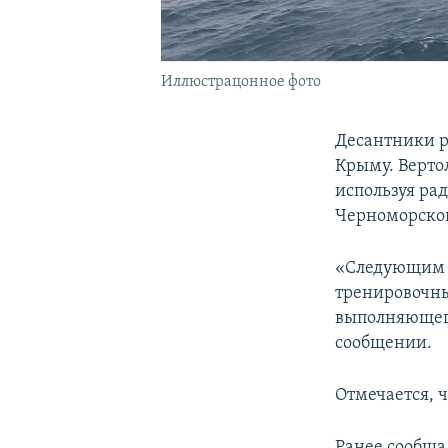
Иллюстрацонное фото
Десантники р
Крыму. Верто
используя ра
Черноморског
«Следующим э
тренировочны
выполняющего 
сообщении.
Отмечается, 
Ранее сообща