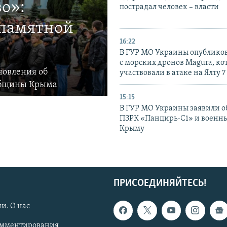
о»:
пострадал человек – власти
 памятной
16:22
В ГУР МО Украины опублико
с морских дронов Magura, ко
новления об
участвовали в атаке на Ялту 7
общины Крыма
15:15
В ГУР МО Украины заявили об
ПЗРК «Панцирь-С1» и военны
Крыму
ПРИСОЕДИНЯЙТЕСЬ!
и. О нас
омментирования