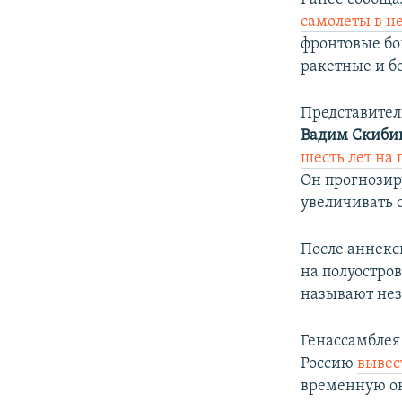
самолеты в н
фронтовые б
ракетные и б
Представител
Вадим Скиби
шесть лет на 
Он прогнозиру
увеличивать 
После аннекс
на полуостро
называют не
Генассамблея
Россию
вывес
временную о