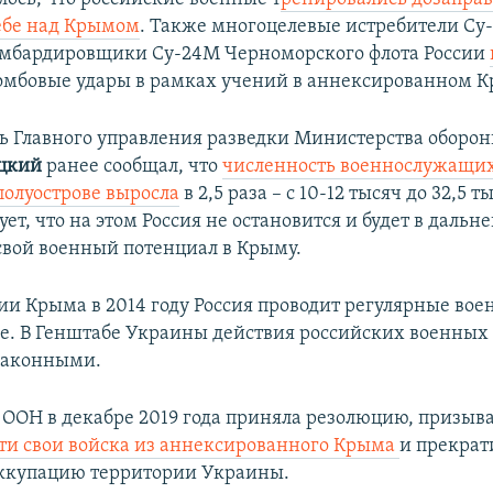
ебе над Крымом
. Также многоцелевые истребители Су
омбардировщики Су-24М Черноморского флота России
омбовые удары в рамках учений в аннексированном К
ь Главного управления разведки Министерства оборо
цкий
ранее сообщал, что
численность военнослужащих
полуострове выросла
в 2,5 раза – с 10-12 тысяч до 32,5 т
ет, что на этом Россия не остановится и будет в даль
свой военный потенциал в Крыму.​
ии Крыма в 2014 году Россия проводит регулярные во
ве. В Генштабе Украины действия российских военных
законными.
 ООН в декабре 2019 года приняла резолюцию, призы
ти свои войска из аннексированного Крыма
и прекрат
ккупацию территории Украины.