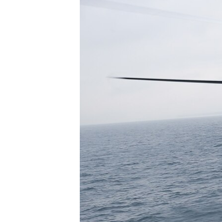
ПОБЕДИТЕЛЕЙ НЕ СУДЯТ?
КРЫМ.НЕПОКОРЕННЫЙ
ELIFBE
УКРАИНСКАЯ ПРОБЛЕМА КРЫМА