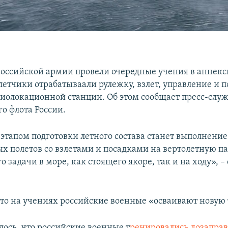
оссийской армии провели очередные учения в аннек
летчики отрабатываали рулежку, взлет, управление и п
диолокационной станции. Об этом сообщает пресс-слу
о флота России.
тапом подготовки летного состава станет выполнение
х полетов со взлетами и посадками на вертолетную па
задачи в море, как стоящего якоре, так и на ходу», – 
что на учениях российские военные «осваивают новую
лось, что российские военные т
ренировались дозаправ