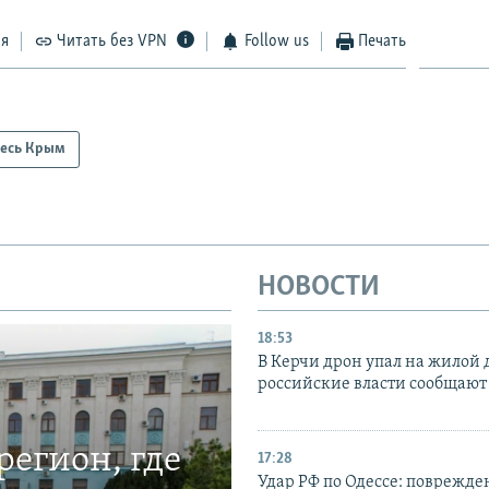
ся
Читать без VPN
Follow us
Печать
есь Крым
НОВОСТИ
18:53
В Керчи дрон упал на жилой 
российские власти сообщают
егион, где
17:28
Удар РФ по Одессе: поврежде