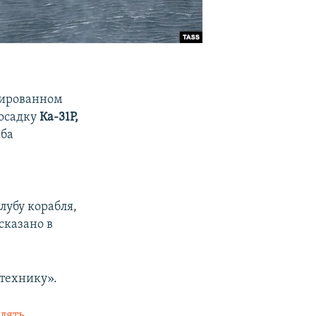
сированном
осадку
Ка-31Р,
жба
лубу корабля,
сказано в
 технику».
лять