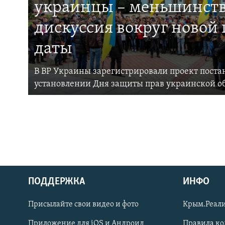
украинцы – меньшинств
дискуссия вокруг новой
даты
В ВР Украины зарегистрировали проект поста
установлении Дня защиты прав украинской 
ПОДДЕРЖКА
ИНФО
Українською
Присылайте свои видео и фото
Крым.Реали
Qırımtatar
Приложение для iOS и Андроид
Правила к