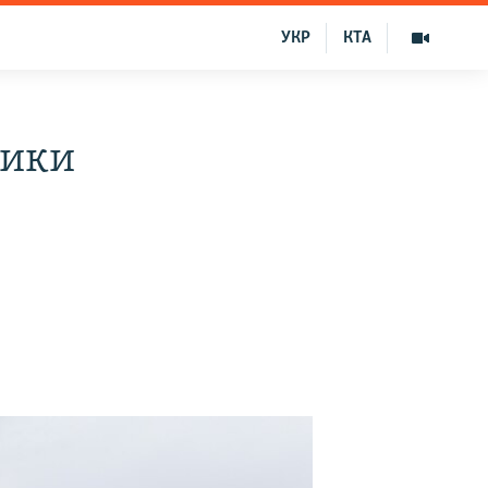
УКР
КТА
чики