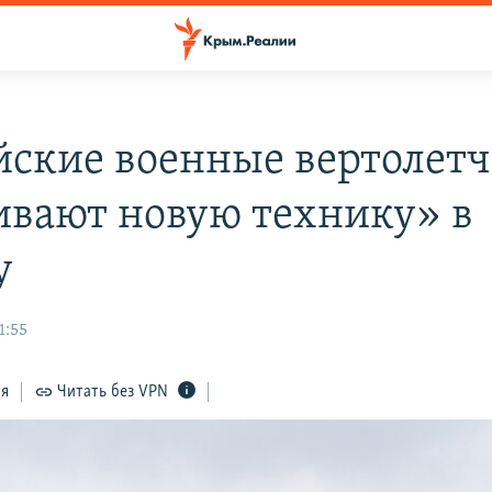
йские военные вертолет
ивают новую технику» в
у
1:55
ся
Читать без VPN