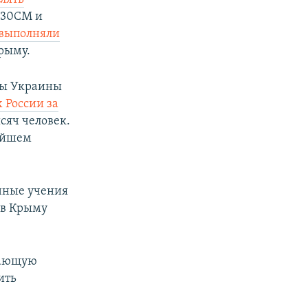
-30СМ и
выполняли
рыму.
ны Украины
 России за
ысяч человек.
нейшем
енные учения
 в Крыму
вающую
ить