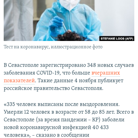
ПРИСОЕДИНЯЙТЕСЬ!
ПОБЕДИТЕЛЕЙ НЕ СУДЯТ?
КРЫМ.НЕПОКОРЕННЫЙ
ELIFBE
УКРАИНСКАЯ ПРОБЛЕМА КРЫМА
Все сайты RFE/RL
Тест на коронавирус, иллюстрационное фото
В Севастополе зарегистрировано 348 новых случаев
заболевания COVID-19, что больше
вчерашних
показателей
. Такие данные 4 ноября публикует
российское правительство Севастополя.
«335 человек выписаны после выздоровления.
Умерли 12 человек в возрасте от 58 до 85 лет. Всего в
Севастополе (за время пандемии – КР) заболели
новой коронавирусной инфекцией 40 433
человека», – сказано в сообщении