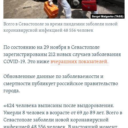
ПРИСОЕДИНЯЙТЕСЬ!
ПОБЕДИТЕЛЕЙ НЕ СУДЯТ?
КРЫМ.НЕПОКОРЕННЫЙ
Всего в Севастополе за время пандемии заболели новой
ELIFBE
коронавирусной инфекцией 48 556 человек
УКРАИНСКАЯ ПРОБЛЕМА КРЫМА
Все сайты RFE/RL
По состоянию на 29 ноября в Севастополе
зарегистрированы 212 новых случаев заболевания
COVID-19. Это ниже
вчерашних показателей.
Обновленные данные по заболеваемости и
смертности публикует российское правительство
города.
«424 человека выписаны после выздоровления.
Умерли 8 человек в возрасте от 69 до 89 лет. Всего в
Севастополе заболели новой коронавирусной
инфекцией 48 556 человек. В настоящий момент