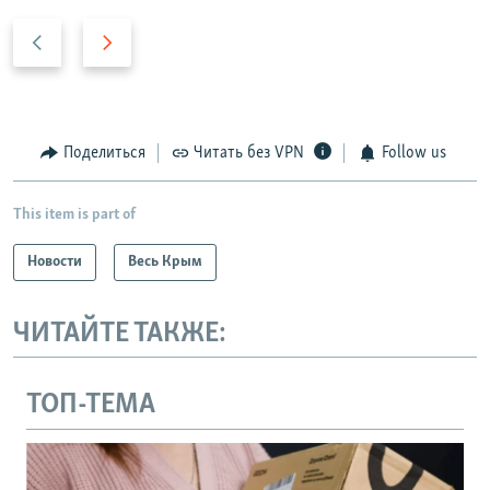
П
С
р
л
е
е
д
д
ы
у
Поделиться
Читать без VPN
Follow us
д
ю
у
щ
This item is part of
щ
и
и
й
Новости
Весь Крым
й
с
с
л
ЧИТАЙТЕ ТАКЖЕ:
л
а
а
й
й
д
ТОП-ТЕМА
д