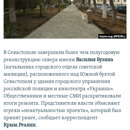
ПРИСОЕДИНЯЙТЕСЬ!
ПОБЕДИТЕЛЕЙ НЕ СУДЯТ?
КРЫМ.НЕПОКОРЕННЫЙ
ELIFBE
УКРАИНСКАЯ ПРОБЛЕМА КРЫМА
Все сайты RFE/RL
В Севастополе завершили более чем полугодовую
реконструкцию сквера имени
Василия Бузина
(начальника городского отдела советской
милиции), расположенного над Южной бухтой
Севастополя у здания городского управления
российской полиции и кинотеатра «Украина».
Общественники и местные СМИ раскритиковали
итоги ремонта. Представители власти объясняют
огрехи «неактуальностью проекта», который был
принят ранее, сообщает корреспондент
Крым.Реалии.