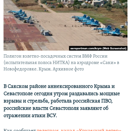
ПРИСОЕДИНЯЙТЕСЬ!
ПОБЕДИТЕЛЕЙ НЕ СУДЯТ?
КРЫМ.НЕПОКОРЕННЫЙ
ELIFBE
УКРАИНСКАЯ ПРОБЛЕМА КРЫМА
Все сайты RFE/RL
Полигон взлетно-посадочных систем ВМФ России
(испытательная полоса НИТКА) на аэродроме «Саки» в
Новофедоровке. Крым. Архивное фото
В Сакском районе аннексированного Крыма и
Севастополе сегодня утром раздавались мощные
взрывы и стрельба, работала российская ПВО,
российские власти Севастополя заявляют об
отражении атаки ВСУ.