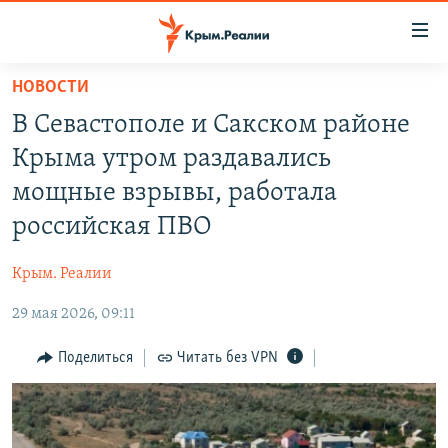
Доступность
ссылки
Вернуться
НОВОСТИ
к
НОВОСТИ
В Севастополе и Сакском районе
основному
СПЕЦПРОЕКТЫ
содержанию
Крыма утром раздавались
ВОДА
Вернутся
ГРУЗ 200
мощные взрывы, работала
к
ИСТОРИЯ
КАРТА ВОЕННЫХ ОБЪЕКТОВ КРЫМА
российская ПВО
главной
ЕЩЕ
11 ЛЕТ ОККУПАЦИИ КРЫМА. 11 ИСТОРИЙ СОПРОТИВЛЕНИЯ
навигации
Крым. Реалии
Вернутся
РАДІО СВОБОДА
ИНТЕРАКТИВ
к
29 мая 2026, 09:11
КАК ОБОЙТИ БЛОКИРОВКУ
ИНФОГРАФИКА
поиску
Поделиться
Читать без VPN
ТЕЛЕПРОЕКТ КРЫМ.РЕАЛИИ
Українською
СОВЕТЫ ПРАВОЗАЩИТНИКОВ
Qırımtatar
ПРОПАВШИЕ БЕЗ ВЕСТИ