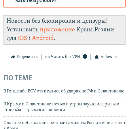
заблокировали?
Роскомнадзор пытается заблокировать
Крым.Реалии
Новости без блокировки и цензуры!
зеркального
Установить
приложение
Крым.Реалии
сайта: https://d3dfhuxm2n0q8b.cloudfront.net/
для
iOS
і
Android
.
Telegram
Instagram
Viber
Крым.Реалии
установить VPN
.
Поделиться
Читать без VPN
Follow us
ПО ТЕМЕ
В Генштабе ВСУ отчитались об ударах по РФ и Севастополю
В Крыму и Севастополе ночью и утром звучали взрывы и
стрельба – крымские паблики
Опасное небо: какие военные самолеты России еще летают
в Крым