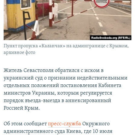
ПРИСОЕДИНЯЙТЕСЬ!
ПОБЕДИТЕЛЕЙ НЕ СУДЯТ?
КРЫМ.НЕПОКОРЕННЫЙ
ELIFBE
УКРАИНСКАЯ ПРОБЛЕМА КРЫМА
Все сайты RFE/RL
Пункт пропуска «Каланчак» на админгранице с Крымом,
архивное фото
Житель Севастополя обратился с иском в
украинский суд о признании недействительными
отдельных положений постановления Кабинета
министров Украины, которым регулируется
порядок въезда-выезда в аннексированный
Россией Крым.
Об этом сообщает
пресс-служба
Окружного
административного суда Киева, где 10 июля