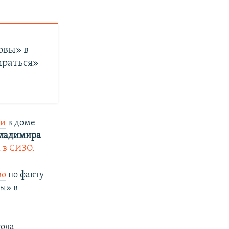
овы» в
ираться»
ки
в доме
Владимира
 в СИЗО.
во
по факту
ы» в
года