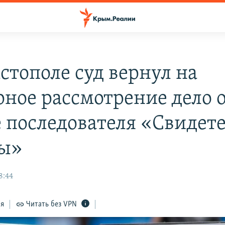
стополе суд вернул на
рное рассмотрение дело 
е последователя «Свидет
ы»
8:44
ся
Читать без VPN