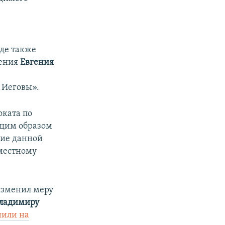
уде также
чения
Евгения
 Иеговы».
оката по
ащим образом
ние данной
 местному
изменил меру
ладимиру
нили на