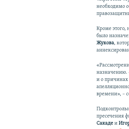
необходимо о
правозащитн
Кроме этого, 
было назначе
Жукова
, кот
аннексирован
«Рассмотрение
назначению. 
и о причинах 
апелляционной
времени», – 
Подконтрольн
пресечения ф
Сакаде
и
Иго