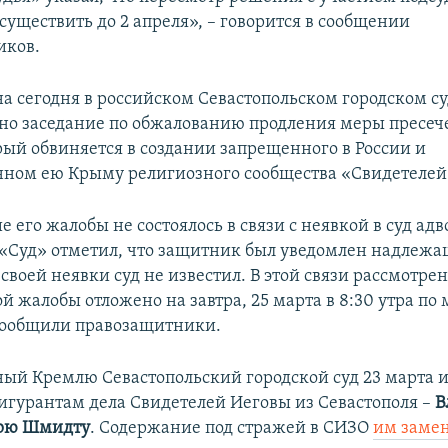
существить до 2 апреля», – говорится в сообщении
иков.
на сегодня в российском Севастопольском городском с
но заседание по обжалованию продления меры пресе
орый обвиняется в создании запрещенного в России и
ном ею Крыму религиозного сообщества «Свидетелей
 его жалобы не состоялось в связи с неявкой в суд адв
«Суд» отметил, что защитник был уведомлен надлеж
своей неявки суд не известил. В этой связи рассмотре
 жалобы отложено на завтра, 25 марта в 8:30 утра по
сообщили правозащитники.
ый Кремлю Севастопольский городской суд 23 марта 
игурантам дела Свидетелей Иеговы из Севастополя –
В
рю Шмидту
. Содержание под стражей в СИЗО
им заме