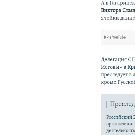
А в Гагаринс
Виктора Сташ
ячейки данно
КР в YouTube
Делегация С
Иеговы» в Кр
преследует в
кроме Русско
Преслед
Российский В
организацию 
деятельност