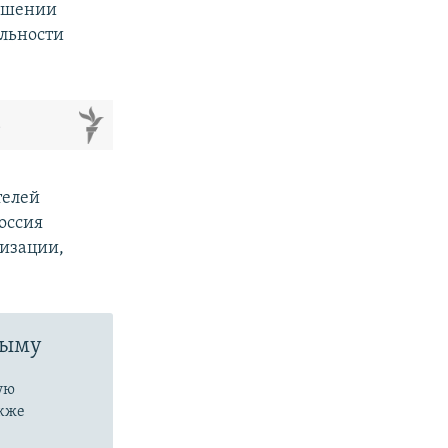
ношении
ельности
м
телей
Россия
низации,
рыму
ую
акже