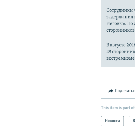
Сотрудники 
задержания 
Иеговы». По
сторонников
В августе 2
29 сторонни
экстремизме
Поделить
This item is part of
Новости
В