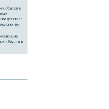
ова обыски и
тели
ько десятков
следованию.
ключенными
х в России в