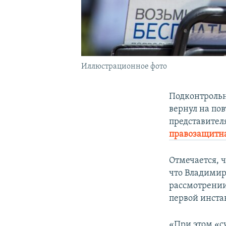
Иллюстрационное фото
Подконтрольны
вернул на по
представител
правозащитна
Отмечается, ч
что Владимир
рассмотрении
первой инста
«При этом «с