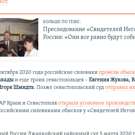
ст.
БОЛЬШЕ ПО ТЕМЕ:
Преследование «Свидетелей Иег
России: «Они все равно будут соб
октября 2020 года российские силовики
провели обыс
акады
и еще троих севастопольцев –
Евгения Жукова, 
Игоря Шмидта
. Позже севастопольский суд
отправил их
АР Крым и Севастополя
открыла уголовное производст
оссийскими силовиками обысков у «Свидетелей Иегов
ый России Джанкойский районный суд 5 марта 2020 