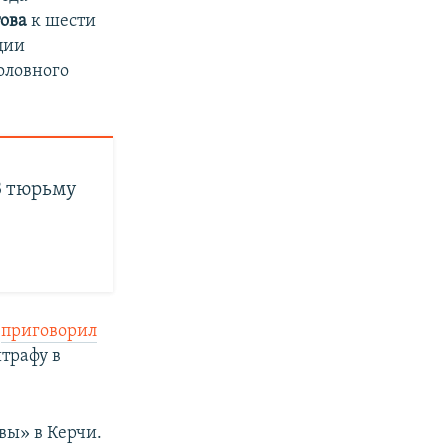
ова
к шести
ции
головного
В тюрьму
д
приговорил
трафу в
вы» в Керчи.