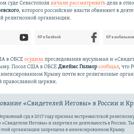
ком суде Севастополя
начали рассматривать
дела в от
евского
, которого российские власти обвиняют в деят
й религиозной организации.
КР в Facebook
КР в мобильно
ША в ОБСЕ
осудила
преследования мусульман и «Свиде
ыму. Посол США в ОБСЕ
Джеймс Гилмор
сообщал
, что 
 аннексированном Крыму почти все религиозные орга
й православной церкви.
ование «Свидетелей Иеговы» в России и К
ерховный суд в 2017 году признал экстремистской религиозн
«Свидетели Иеговы» и запретил ее деятельность в России. Т
ь этой организации запрещена в аннексированном Крыму.