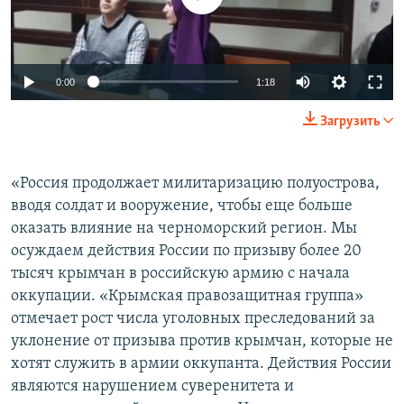
Auto
0:00
1:18
270p
Загрузить
360p
Auto
270p
360p
404p
404p
«Россия продолжает милитаризацию полуострова,
вводя солдат и вооружение, чтобы еще больше
1080p
1080p
оказать влияние на черноморский регион. Мы
осуждаем действия России по призыву более 20
тысяч крымчан в российскую армию с начала
оккупации. «Крымская правозащитная группа»
отмечает рост числа уголовных преследований за
уклонение от призыва против крымчан, которые не
хотят служить в армии оккупанта. Действия России
являются нарушением суверенитета и