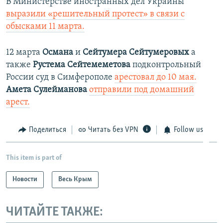
В Министерстве иностранных дел Украины
ы
у
выразили «решительный протест» в связи с
д
ю
обысками 11 марта.
у
щ
щ
и
12 марта
Османа
и
Сейтумера Сейтумеровых
а
и
й
также
Рустема Сейтемеметова
подконтрольный
й
с
России суд в Симферополе
арестовал до 10 мая.
с
л
Амета Сулейманова
отправили под домашний
л
а
арест.
а
й
й
д
Поделиться
Читать без VPN
Follow us
д
This item is part of
Новости
Весь Крым
ЧИТАЙТЕ ТАКЖЕ: