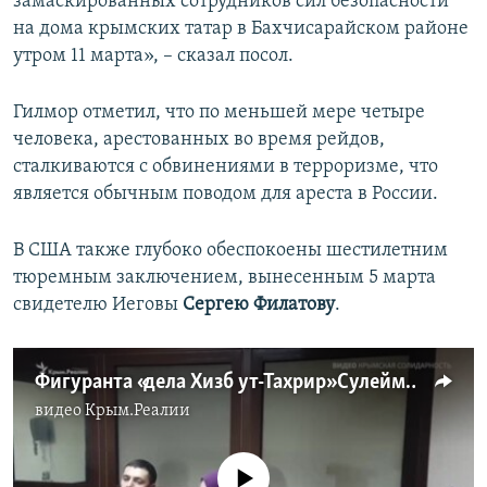
замаскированных сотрудников сил безопасности
на дома крымских татар в Бахчисарайском районе
утром 11 марта», – сказал посол.
Гилмор отметил, что по меньшей мере четыре
человека, арестованных во время рейдов,
сталкиваются с обвинениями в терроризме, что
является обычным поводом для ареста в России.
В США также глубоко обеспокоены шестилетним
тюремным заключением, вынесенным 5 марта
свидетелю Иеговы
Сергею Филатову
.
Фигуранта «дела Хизб ут-Тахрир» Сулейманова суд в Крыму отправил под домашний арест (видео)
видео
Крым.Реалии
No media source currently available