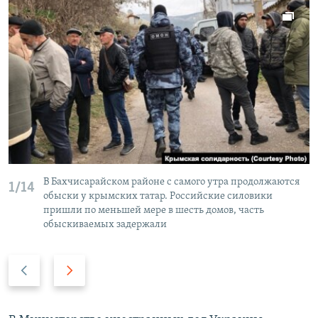
В Бахчисарайском районе с самого утра продолжаются
1/14
обыски у крымских татар. Российские силовики
пришли по меньшей мере в шесть домов, часть
обыскиваемых задержали
П
С
р
л
е
е
д
д