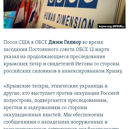
ПРИСОЕДИНЯЙТЕСЬ!
ПОБЕДИТЕЛЕЙ НЕ СУДЯТ?
КРЫМ.НЕПОКОРЕННЫЙ
ELIFBE
УКРАИНСКАЯ ПРОБЛЕМА КРЫМА
Посол США в ОБСЕ
Джим Гилмор
во время
Все сайты RFE/RL
заседания Постоянного совета ОБСЕ 12 марта
указал на продолжающиеся преследования
крымских татар и свидетелей Иеговы со стороны
российских силовиков в аннексированном Крыму.
«Крымские татары, этнические украинцы и
другие, кто выступает против оккупации Россией
полуострова, подвергаются преследованиям,
арестам и задержаниям со стороны
оккупационных властей. Мы обеспокоены
сообщениями о нападениях вооруженных и