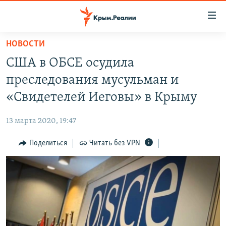
Доступность
ссылки
Вернуться
НОВОСТИ
к
НОВОСТИ
США в ОБСЕ осудила
основному
СПЕЦПРОЕКТЫ
содержанию
преследования мусульман и
ВОДА
Вернутся
ГРУЗ 200
«Свидетелей Иеговы» в Крыму
к
ИСТОРИЯ
КАРТА ВОЕННЫХ ОБЪЕКТОВ КРЫМА
главной
13 марта 2020, 19:47
ЕЩЕ
11 ЛЕТ ОККУПАЦИИ КРЫМА. 11 ИСТОРИЙ СОПРОТИВЛЕНИЯ
навигации
Вернутся
Поделиться
Читать без VPN
РАДІО СВОБОДА
ИНТЕРАКТИВ
к
КАК ОБОЙТИ БЛОКИРОВКУ
ИНФОГРАФИКА
поиску
ТЕЛЕПРОЕКТ КРЫМ.РЕАЛИИ
Українською
СОВЕТЫ ПРАВОЗАЩИТНИКОВ
Qırımtatar
ПРОПАВШИЕ БЕЗ ВЕСТИ