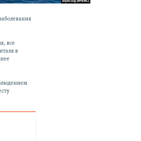
 заболевания
я, все
италя в
анее
аблюдением
есту