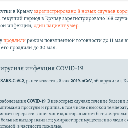
сутки в Крыму
зарегистрировано 8 новых случаев кор
 текущий период в Крыму зарегистрировано 168 случа
ной инфекции,
один пациент умер.
му
продлили
режим повышенной готовности до 11 мая в
 его продлили до 30 мая.
ирусная инфекция COVID-19
с
SARS-CoV-2
, ранее известный как
2019-nCoV
, обнаружили в К
 заболевания
COVID-19
. В некоторых случаях течение болезни л
имптомами простуды и гриппа, в том числе с высокой температ
может перерасти в пневмонию, которая может быть смертельн
 больных выздоравливает; умирают преимущественно люди с
стемой, в частности пожилые.