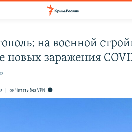
тополь: на военной строй
е новых заражения COVI
33
ся
Читать без VPN