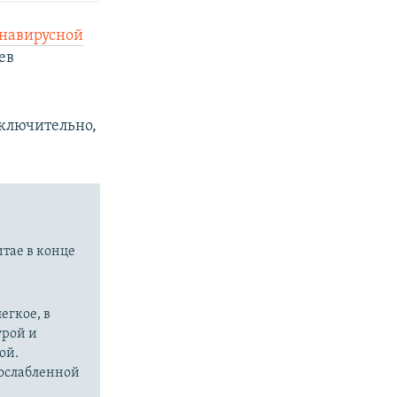
онавирусной
ев
ключительно,
итае в конце
егкое, в
урой и
ой.
 ослабленной