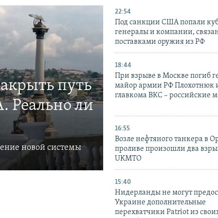
22:54
Под санкции США попали ку
генералы и компании, связа
поставками оружия из РФ
18:44
При взрыве в Москве погиб г
закрыть путь
майор армии РФ Плохотнюк и
главкома ВКС – российские 
. Реально ли
16:55
Возле нефтяного танкера в 
ление новой системы
проливе произошли два взры
UKMTO
15:40
Нидерланды не могут предос
Украине дополнительные
перехватчики Patriot из своих