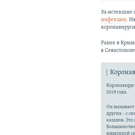
За истекшие 
инфекции.
На
коронавирус
Ранее в Кры
в Севастополе
Коронав
Коронавиру
2019 года.
Он вызывает
других – с с
кашлем. Это 
Большинство
иммунной си