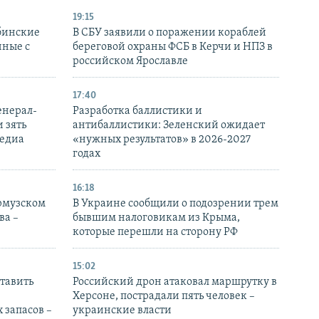
19:15
бинские
В СБУ заявили о поражении кораблей
нные с
береговой охраны ФСБ в Керчи и НПЗ в
российском Ярославле
17:40
енерал-
Разработка баллистики и
 зять
антибаллистики: Зеленский ожидает
медиа
«нужных результатов» в 2026-2027
годах
16:18
Ормузском
В Украине сообщили о подозрении трем
ва –
бывшим налоговикам из Крыма,
которые перешли на сторону РФ
15:02
тавить
Российский дрон атаковал маршрутку в
Херсоне, пострадали пять человек –
 запасов –
украинские власти