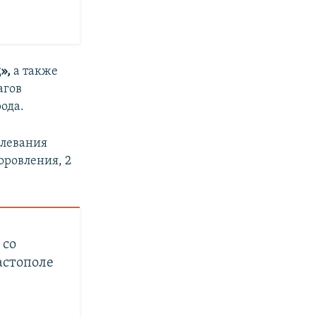
»,
а также
агов
ода.
олевания
оровления, 2
 со
астополе