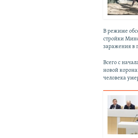
В режиме обс
стройки Мино
заражения в 
Всего с начал
новой корона
человека уме