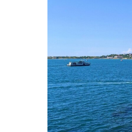
ПОБЕДИТЕЛЕЙ НЕ СУДЯТ?
КРЫМ.НЕПОКОРЕННЫЙ
ELIFBE
УКРАИНСКАЯ ПРОБЛЕМА КРЫМА