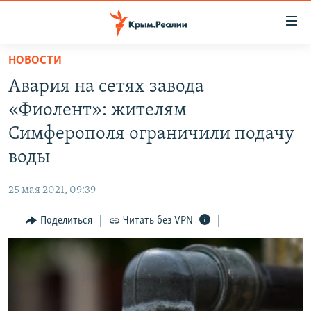
Доступность
ссылки
Вернуться
НОВОСТИ
к
НОВОСТИ
Авария на сетях завода
основному
СПЕЦПРОЕКТЫ
содержанию
«Фиолент»: жителям
ВОДА
Вернутся
ГРУЗ 200
Симферополя ограничили подачу
к
ИСТОРИЯ
КАРТА ВОЕННЫХ ОБЪЕКТОВ КРЫМА
воды
главной
ЕЩЕ
11 ЛЕТ ОККУПАЦИИ КРЫМА. 11 ИСТОРИЙ СОПРОТИВЛЕНИЯ
навигации
25 мая 2021, 09:39
Вернутся
РАДІО СВОБОДА
ИНТЕРАКТИВ
к
Поделиться
Читать без VPN
КАК ОБОЙТИ БЛОКИРОВКУ
ИНФОГРАФИКА
поиску
ТЕЛЕПРОЕКТ КРЫМ.РЕАЛИИ
Українською
СОВЕТЫ ПРАВОЗАЩИТНИКОВ
Qırımtatar
ПРОПАВШИЕ БЕЗ ВЕСТИ