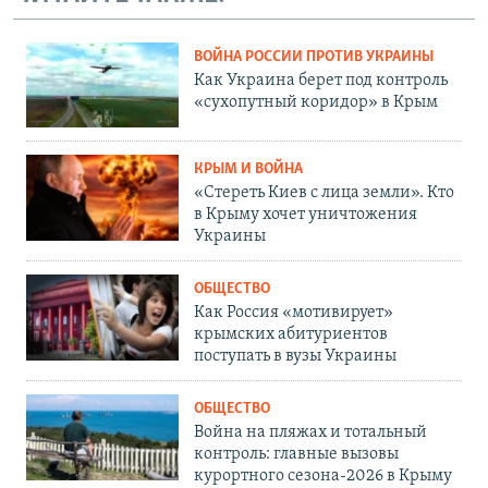
ВОЙНА РОССИИ ПРОТИВ УКРАИНЫ
Как Украина берет под контроль
«сухопутный коридор» в Крым
КРЫМ И ВОЙНА
«Стереть Киев с лица земли». Кто
в Крыму хочет уничтожения
Украины
ОБЩЕСТВО
Как Россия «мотивирует»
крымских абитуриентов
поступать в вузы Украины
ОБЩЕСТВО
Война на пляжах и тотальный
контроль: главные вызовы
курортного сезона-2026 в Крыму