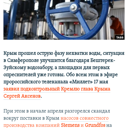
ПРИСОЕДИНЯЙТЕСЬ!
ПОБЕДИТЕЛЕЙ НЕ СУДЯТ?
КРЫМ.НЕПОКОРЕННЫЙ
ELIFBE
УКРАИНСКАЯ ПРОБЛЕМА КРЫМА
Все сайты RFE/RL
Крым прошел острую фазу нехватки воды, ситуация
в Симферополе улучшится благодаря Бештерек-
Зуйскому водозабору, а площадки для первых
опреснителей уже готовы. Обо всем этом в эфире
пророссийского телеканала «Миллет» 17 мая
заявил подконтрольный Кремлю глава Крыма
Сергей Аксенов
.
При этом в начале апреля разгорелся скандал
вокруг поставки в Крым
насосов совместного
производства компаний
Siemens
и
Grundfos
на