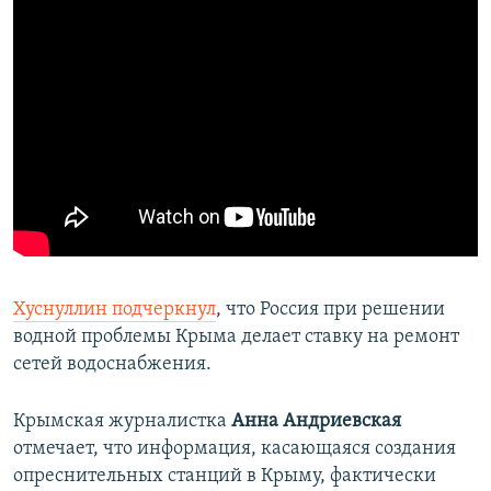
Хуснуллин подчеркнул
, что Россия при решении
водной проблемы Крыма делает ставку на ремонт
сетей водоснабжения.
Крымская журналистка
Анна Андриевская
отмечает, что информация, касающаяся создания
опреснительных станций в Крыму, фактически