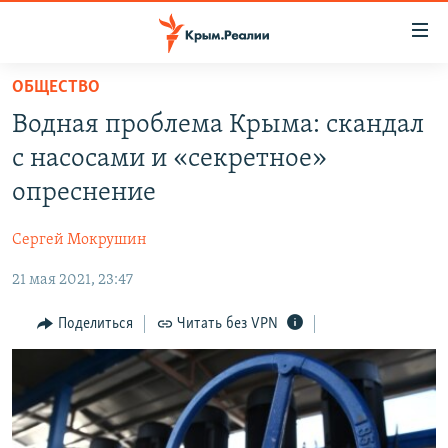
Доступность
ссылки
Вернуться
ОБЩЕСТВО
к
НОВОСТИ
Водная проблема Крыма: скандал
основному
СПЕЦПРОЕКТЫ
содержанию
с насосами и «секретное»
ВОДА
Вернутся
ГРУЗ 200
опреснение
к
ИСТОРИЯ
КАРТА ВОЕННЫХ ОБЪЕКТОВ КРЫМА
главной
Сергей Мокрушин
ЕЩЕ
11 ЛЕТ ОККУПАЦИИ КРЫМА. 11 ИСТОРИЙ СОПРОТИВЛЕНИЯ
навигации
Вернутся
21 мая 2021, 23:47
РАДІО СВОБОДА
ИНТЕРАКТИВ
к
КАК ОБОЙТИ БЛОКИРОВКУ
ИНФОГРАФИКА
Поделиться
Читать без VPN
поиску
ТЕЛЕПРОЕКТ КРЫМ.РЕАЛИИ
Українською
СОВЕТЫ ПРАВОЗАЩИТНИКОВ
Qırımtatar
ПРОПАВШИЕ БЕЗ ВЕСТИ