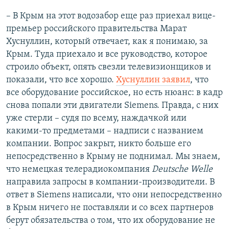
й
с
– В Крым на этот водозабор еще раз приехал вице-
с
л
премьер российского правительства Марат
л
а
Хуснуллин, который отвечает, как я понимаю, за
а
й
Крым. Туда приехало и все руководство, которое
й
д
строило объект, опять свезли телевизионщиков и
д
показали, что все хорошо.
Хуснуллин заявил
, что
все оборудование российское, но есть нюанс: в кадр
снова попали эти двигатели Siemens. Правда, с них
уже стерли – судя по всему, наждачкой или
какими-то предметами – надписи с названием
компании. Вопрос закрыт, никто больше его
непосредственно в Крыму не поднимал. Мы знаем,
что немецкая телерадиокомпания
Deutsche Welle
направила запросы в компании-производители. В
ответ в Siemens написали, что они непосредственно
в Крым ничего не поставляли и со всех партнеров
берут обязательства о том, что их оборудование не