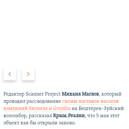
П
С
р
л
е
е
д
д
Редактор
Scanner Project
Михаил Маглов
, который
ы
у
проводил расследование
схемы поставок насосов
д
ю
компаний Siemens и Grunfos
на Бештерек-Зуйский
у
щ
возозабор, рассказал
Крым.Реалии
, что 5 мая этот
щ
и
объект как бы открыли заново.
и
й