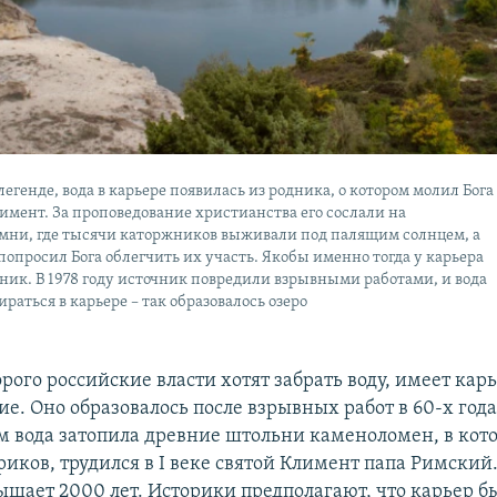
легенде, вода в карьере появилась из родника, о котором молил Бога
имент. За проповедование христианства его сослали на
мни, где тысячи каторжников выживали под палящим солнцем, а
опросил Бога облегчить их участь. Якобы именно тогда у карьера
ник. В 1978 году источник повредили взрывными работами, и вода
ираться в карьере – так образовалось озеро
орого российские власти хотят забрать воду, имеет кар
е. Оно образовалось после взрывных работ в 60-х год
ом вода затопила древние штольни каменоломен, в кот
иков, трудился в I веке святой Климент папа Римский.
ышает 2000 лет. Историки предполагают, что карьер б