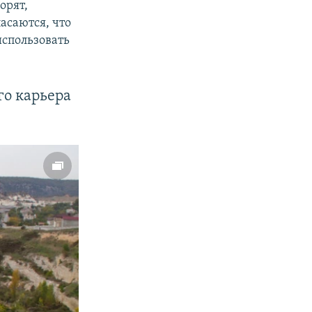
орят,
пасаются, что
использовать
го карьера