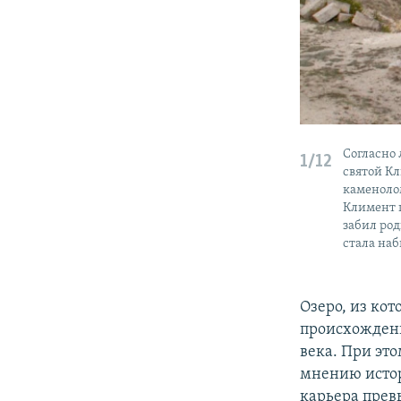
Согласно 
1/12
святой Кл
каменоло
Климент п
забил род
стала наб
Озеро, из кот
происхождени
века. При эт
мнению истор
карьера прев