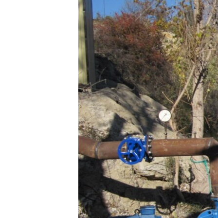
ПОБЕДИТЕЛЕЙ НЕ СУДЯТ?
КРЫМ.НЕПОКОРЕННЫЙ
ELIFBE
УКРАИНСКАЯ ПРОБЛЕМА КРЫМА