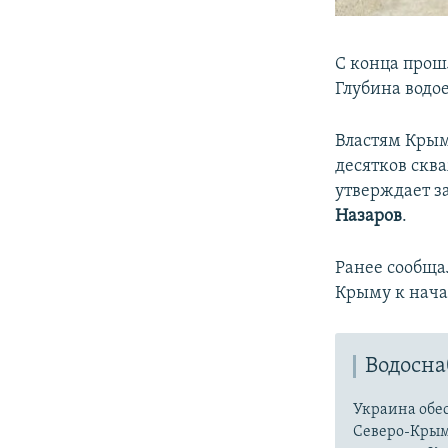
С конца прош
Глубина водое
Властям Крым
десятков скв
утверждает з
Назаров
.
Ранее сообща
Крыму к начал
Водосна
Украина обес
Северо-Крым