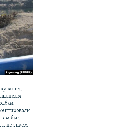
 купания,
решением
толбам
мментировали
 там был
ют, не знаем