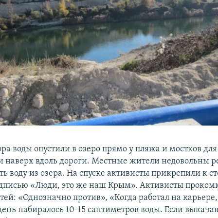
ора воды опустили в озеро прямо у пляжа и мостков для
и наверх вдоль дороги. Местные жители недовольны 
ть воду из озера. На спуске активисты прикрепили к с
адписью «Люди, это же наш Крым». Активисты проко
тей: «Однозначно против», «Когда работал на карьере,
день набиралось 10-15 сантиметров воды. Если выкача