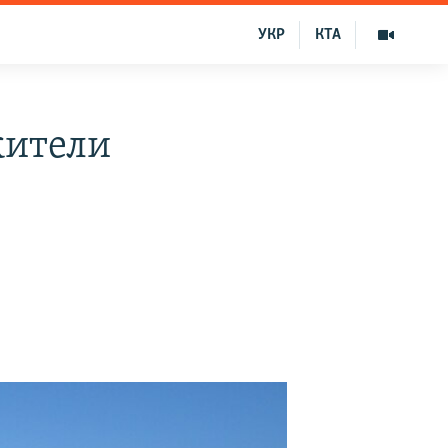
УКР
КТА
жители