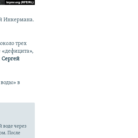
ей Инкермана.
 около трех
е «дефицита»,
и
Сергей
 воды» в
й воде через
ом. После