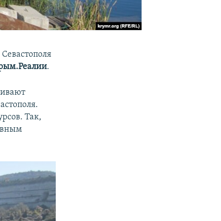
 Севастополя
рым.Реалии
.
чивают
астополя.
рсов. Так,
рвным