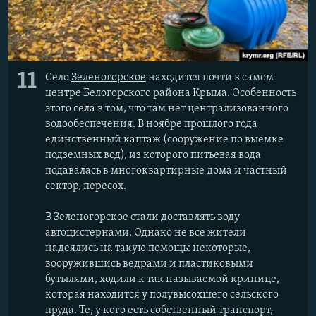
11
Село
Зеленогорское
находится почти в самом
центре Белогорского района Крыма. Особенность
этого села в том, что там нет централизованного
водообеспечения. В ноябре прошлого года
единственный каптаж (сооружение по выемке
подземных вод), из которого питьевая вода
подавалась в многоквартирные дома и частный
сектор,
пересох
.
В Зеленогорское стали доставлять воду
автоцистернами. Однако не все жители
надеялись на такую помощь: некоторые,
вооружившись ведрами и пластиковыми
бутылями, ходили к так называемой кринице,
которая находится у полувысохшего сельского
пруда. Те, у кого есть собственный транспорт,