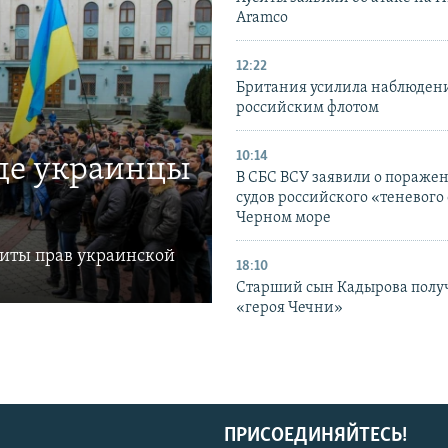
Aramco
12:22
Британия усилила наблюдени
российским флотом
10:14
где украинцы
В СБС ВСУ заявили о пораже
судов российского «теневого 
Черном море
щиты прав украинской
18:10
Старший сын Кадырова полу
«героя Чечни»
ПРИСОЕДИНЯЙТЕСЬ!