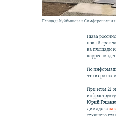
Площадь Куйбышева в Симферополе ил
Глава росси
новый срок з
на площади К
корреспонде
По информаци
что в сроках
При этом 21 
инфраструкту
Юрий Гоцан
Демидова
за
текущего года