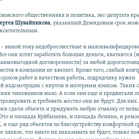
ымского общественника и политика, экс-депутата кр
ергея Шувайникова
, указанный Демидовым срок мож
окончательным.
– виной тому недобросовестные и малоквалифициро
Все они хотят заработать большие деньги, хватаются (
 взаимовыгодной договоренности) за любой дорогостоящ
истов в компании не хватает. Кроме того, слабый конт
сроков работ и качеством работы, подрядчику нужен
 надсмотрщик с кнутом и матерным языком. Таких 
ких чиновников мало. А если они еще и продвигали это
тролировать и требовать жестко они не будут. Для них
оки сдачи объекта и придумать любую отмазку от нев
. Это и площадь Куйбышева, и площадь Ленина, и ремо
, и еще ряд объектов по благоустройству комфортной с
ое плохое, что никто их наказывать не будет, только по