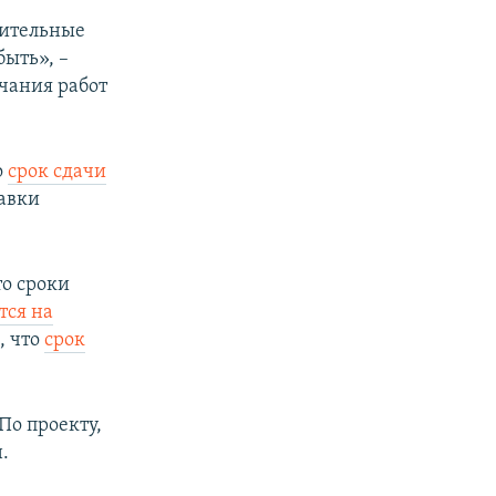
оительные
быть», –
чания работ
о
срок сдачи
авки
о сроки
тся на
, что
срок
 По проекту,
.