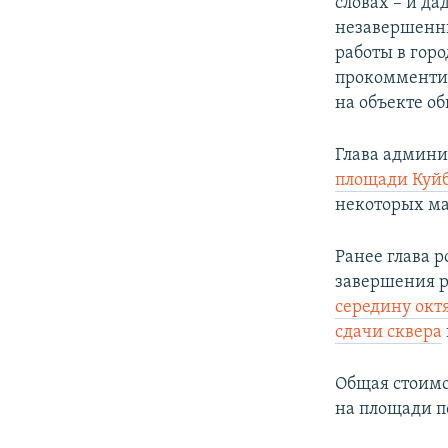
словах – и да
незавершенны
работы в горо
прокомментир
на объекте о
Глава админи
площади Куй
некоторых ма
Ранее глава 
завершения р
середину окт
сдачи сквера
Общая стоимос
на площади п