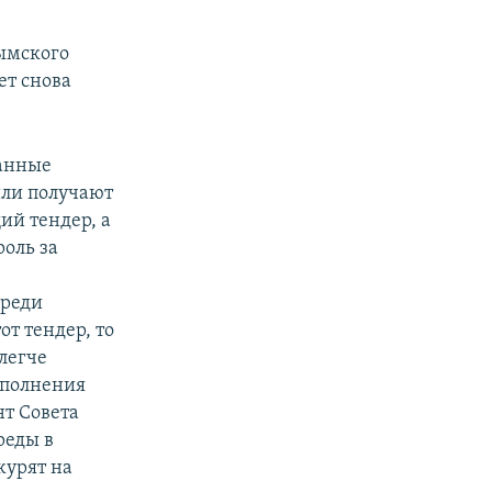
ымского
ет снова
ванные
или получают
ий тендер, а
роль за
среди
т тендер, то
 легче
ыполнения
нт Совета
реды в
журят на