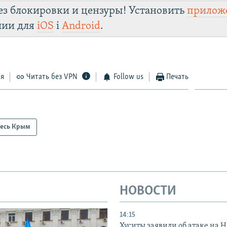
ез блокировки и цензуры! Установить
прилож
лии для
iOS
і
Android
.
ся
Читать без VPN
Follow us
Печать
есь Крым
НОВОСТИ
14:15
Хуситы заявили об атаке на 