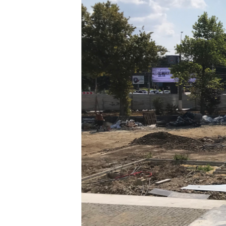
ПОБЕДИТЕЛЕЙ НЕ СУДЯТ?
КРЫМ.НЕПОКОРЕННЫЙ
ELIFBE
УКРАИНСКАЯ ПРОБЛЕМА КРЫМА