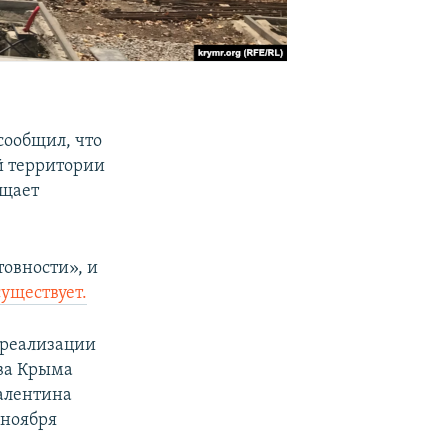
сообщил, что
й территории
бщает
товности», и
уществует.
 реализации
тва Крыма
алентина
 ноября