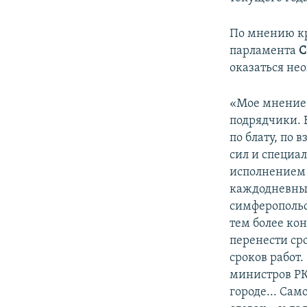
По мнению кр
парламента
С
оказаться не
«Мое мнение 
подрядчики. 
по блату, по
сил и специал
исполнением 
каждодневный
симферопольс
тем более кон
перенести ср
сроков работ
министров РК
городе... Сам