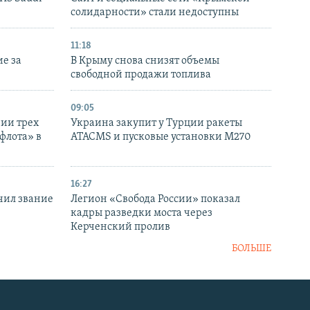
солидарности» стали недоступны
11:18
е за
В Крыму снова снизят объемы
свободной продажи топлива
09:05
нии трех
Украина закупит у Турции ракеты
флота» в
ATACMS и пусковые установки M270
16:27
чил звание
Легион «Свобода России» показал
кадры разведки моста через
Керченский пролив
БОЛЬШЕ