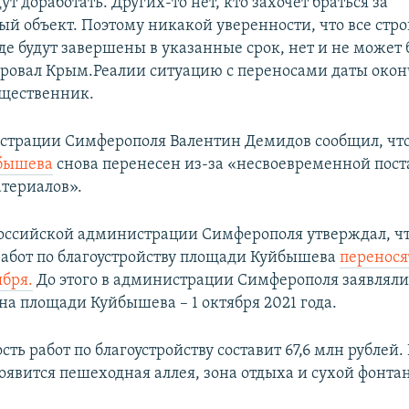
дут доработать. Других-то нет, кто захочет браться за
й объект. Поэтому никакой уверенности, что все стр
де будут завершены в указанные срок, нет и не может 
овал Крым.Реалии ситуацию с переносами даты окон
бщественник.
страции Симферополя Валентин Демидов сообщил, чт
бышева
снова перенесен из-за «несвоевременной пост
териалов».
российской администрации Симферополя утверждал, чт
абот по благоустройству площади Куйбышева
перенося
ября.
До этого в администрации Симферополя заявляли
на площади Куйбышева – 1 октября 2021 года.
ть работ по благоустройству составит 67,6 млн рублей.
оявится пешеходная аллея, зона отдыха и сухой фонтан