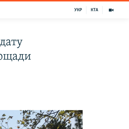
УКР
КТА
дату
лощади