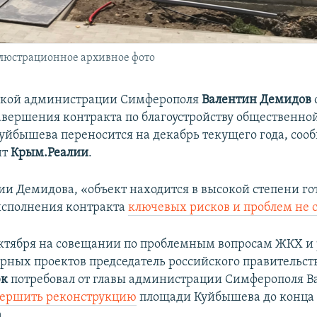
люстрационное архивное фото
йской администрации Симферополя
Валентин Демидов
авершения контракта по благоустройству общественно
уйбышева переносится на декабрь текущего года, соо
нт
Крым.Реалии
.
и Демидова, «объект находится в высокой степени го
 исполнения контракта
ключевых рисков и проблем не с
октября на совещании по проблемным вопросам ЖКХ и
рных проектов председатель российского правительс
юк
потребовал от главы администрации Симферополя В
вершить реконструкцию
площади Куйбышева до конца
.