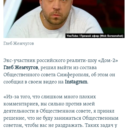
ПРИСОЕДИНЯЙТЕСЬ!
ПОБЕДИТЕЛЕЙ НЕ СУДЯТ?
КРЫМ.НЕПОКОРЕННЫЙ
ELIFBE
УКРАИНСКАЯ ПРОБЛЕМА КРЫМА
Все сайты RFE/RL
Глеб Жемчугов
Экс-участник российского реалити-шоу «Дом-2»
Глеб Жемчугов
, решил выйти из состава
Общественного совета Симферополя, об этом он
сообщил в своем видео на
Instagram
.
«Из-за того, что слишком много плохих
комментариев, вы сильно против моей
деятельности в Общественном совете, я принял
решение, что не буду заниматься Общественным
советом, чтобы вас не раздражать. Таких задач у