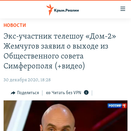
Доступность
ссылки
Вернуться
НОВОСТИ
к
НОВОСТИ
Экс-участник телешоу «Дом-2»
основному
СПЕЦПРОЕКТЫ
содержанию
Жемчугов заявил о выходе из
ВОДА
Вернутся
ГРУЗ 200
Общественного совета
к
ИСТОРИЯ
КАРТА ВОЕННЫХ ОБЪЕКТОВ КРЫМА
Симферополя (+видео)
главной
ЕЩЕ
11 ЛЕТ ОККУПАЦИИ КРЫМА. 11 ИСТОРИЙ СОПРОТИВЛЕНИЯ
навигации
30 декабря 2020, 18:28
Вернутся
РАДІО СВОБОДА
ИНТЕРАКТИВ
к
Поделиться
Читать без VPN
КАК ОБОЙТИ БЛОКИРОВКУ
ИНФОГРАФИКА
поиску
ТЕЛЕПРОЕКТ КРЫМ.РЕАЛИИ
Українською
СОВЕТЫ ПРАВОЗАЩИТНИКОВ
Qırımtatar
ПРОПАВШИЕ БЕЗ ВЕСТИ