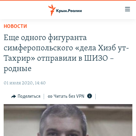
Доступность
ссылки
Вернуться
НОВОСТИ
к
НОВОСТИ
Еще одного фигуранта
основному
СПЕЦПРОЕКТЫ
содержанию
симферопольского «дела Хизб ут-
ВОДА
Вернутся
ГРУЗ 200
Тахрир» отправили в ШИЗО –
к
ИСТОРИЯ
КАРТА ВОЕННЫХ ОБЪЕКТОВ КРЫМА
родные
главной
ЕЩЕ
11 ЛЕТ ОККУПАЦИИ КРЫМА. 11 ИСТОРИЙ СОПРОТИВЛЕНИЯ
навигации
01 июля 2020, 14:40
Вернутся
РАДІО СВОБОДА
ИНТЕРАКТИВ
к
Поделиться
Читать без VPN
КАК ОБОЙТИ БЛОКИРОВКУ
ИНФОГРАФИКА
поиску
ТЕЛЕПРОЕКТ КРЫМ.РЕАЛИИ
Українською
СОВЕТЫ ПРАВОЗАЩИТНИКОВ
Qırımtatar
ПРОПАВШИЕ БЕЗ ВЕСТИ