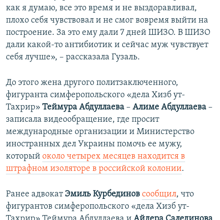
как я думаю, все это время и не выздоравливал,
плохо себя чувствовал и не смог вовремя выйти на
построение. За это ему дали 7 дней ШИЗО. В ШИЗО
дали какой-то антибиотик и сейчас муж чувствует
себя лучше», – рассказала Гузаль.
До этого жена другого политзаключенного,
фигуранта симферопольского «дела Хизб ут-
Тахрир»
Теймура Абдуллаева
–
Алиме Абдуллаева
–
записала видеообращение, где просит
международные организации и Министерство
иностранных дел Украины помочь ее мужу,
который
около четырех месяцев находится в
штрафном изоляторе в российской колонии
.
Ранее адвокат
Эмиль Курбединов
сообщил
, что
фигурантов симферопольского «дела Хизб ут-
Тахрир» Теймура Абдуллаева и
Айдера Салединова