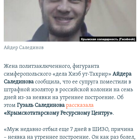
ПРИСОЕДИНЯЙТЕСЬ!
ПОБЕДИТЕЛЕЙ НЕ СУДЯТ?
КРЫМ.НЕПОКОРЕННЫЙ
ELIFBE
УКРАИНСКАЯ ПРОБЛЕМА КРЫМА
Все сайты RFE/RL
Айдер Салединов
Жена политзаключенного, фигуранта
симферопольского «дела Хизб ут-Тахрир»
Айдера
Салединова
сообщила, что ее супруга поместили в
штрафной изолятор в российской колонии на семь
дней из-за неявки на утреннее построение. Об
этом
Гузаль Салединова
рассказала
«Крымскотатарскому Ресурсному Центру»
.
«Муж недавно отбыл еще 7 дней в ШИЗО, причина
– неявка на утреннее построение. Он как раз болел,