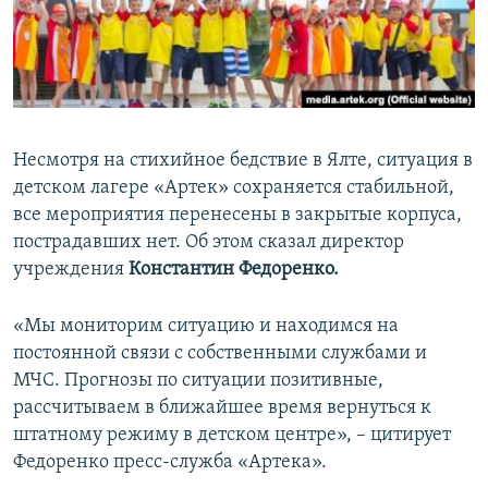
ПРИСОЕДИНЯЙТЕСЬ!
ПОБЕДИТЕЛЕЙ НЕ СУДЯТ?
КРЫМ.НЕПОКОРЕННЫЙ
ELIFBE
УКРАИНСКАЯ ПРОБЛЕМА КРЫМА
Несмотря на стихийное бедствие в Ялте, ситуация в
Все сайты RFE/RL
детском лагере «Артек» сохраняется стабильной,
все мероприятия перенесены в закрытые корпуса,
пострадавших нет. Об этом сказал директор
учреждения
Константин Федоренко.
«Мы мониторим ситуацию и находимся на
постоянной связи с собственными службами и
МЧС. Прогнозы по ситуации позитивные,
рассчитываем в ближайшее время вернуться к
штатному режиму в детском центре», – цитирует
Федоренко пресс-служба «Артека».