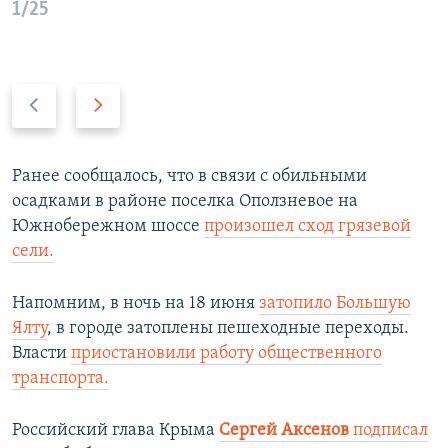
1/25
П
С
р
л
е
е
д
д
Ранее сообщалось, что в связи с обильными
ы
у
осадками в районе поселка Оползневое на
д
ю
Южнобережном шоссе
произошел сход грязевой
у
щ
сели.
щ
и
и
й
Напомним, в ночь на 18 июня
затопило Большую
й
с
Ялту
, в городе затоплены пешеходные переходы.
с
л
Власти
приостановили работу общественного
л
а
транспорта.
а
й
й
д
Российский глава Крыма
Сергей Аксенов
подписал
д