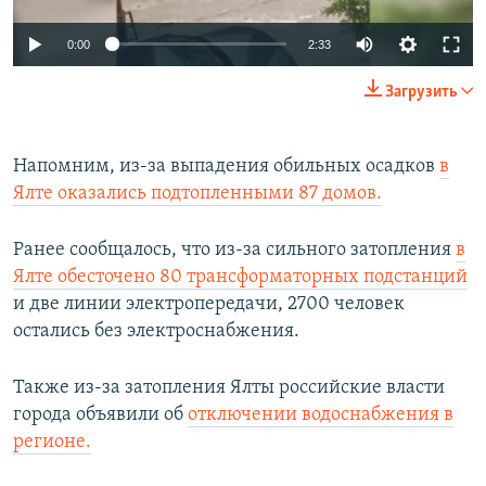
Auto
0:00
2:33
240p
Загрузить
360p
Auto
240p
360p
480p
480p
Напомним, из-за выпадения обильных осадков
в
Ялте оказались подтопленными 87 домов.
720p
720p
1080p
1080p
Ранее сообщалось, что из-за сильного затопления
в
Ялте обесточено 80 трансформаторных подстанций
и две линии электропередачи, 2700 человек
остались без электроснабжения.
Также из-за затопления Ялты российские власти
города объявили об
отключении водоснабжения в
регионе.