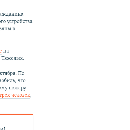
ражданина
го устройства
ьяны в
е
на
я Тяжелых.
ктября. По
мобиль, что
ому пожару
трех человек
,
и)