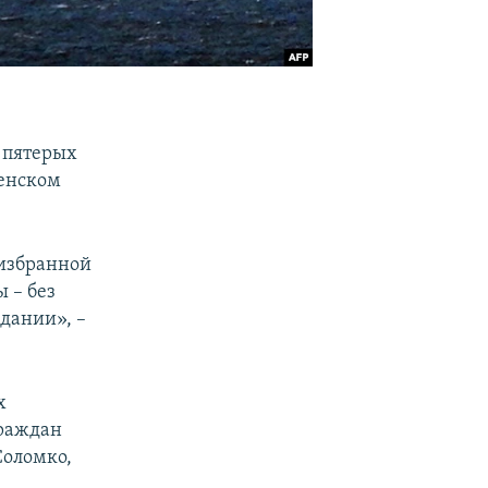
 пятерых
ченском
 избранной
 – без
дании», –
х
граждан
Соломко,