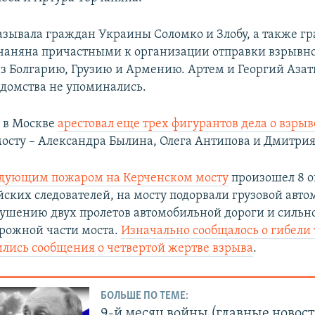
азывала граждан Украины Соломко и Злобу, а также г
аняна причастными к организации отправки взрывно
ез Болгарию, Грузию и Армению. Артем и Георгий Азат
домства не упоминались.
д в Москве
арестовал еще трех фигурантов дела о взрыв
осту – Александра Былина, Олега Антипова и Дмитри
едующим пожаром на Керченском мосту
произошел 8 о
ских следователей, на мосту подорвали грузовой авто
рушению двух пролетов автомобильной дороги и сильн
рожной части моста.
Изначально сообщалось о гибели 
ились сообщения о четвертой жертве взрыва
.
БОЛЬШЕ ПО ТЕМЕ:
9-й месяц войны (главные новост