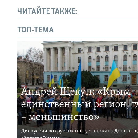
ЧИТАЙТЕ ТАКЖЕ:
ТОП-ТЕМА
Андрей Щекун: «Крым –
единственный регион, 
– меньшинство»
Дискуссия вокруг планов установить День за