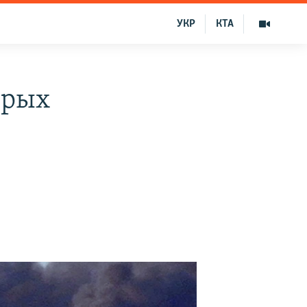
УКР
КТА
ерых