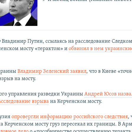
 Владимир Путин, ссылаясь на расследование Следком
ченском мосту «терактом» и
обвинил в нем украински
краины
Владимир Зеленский заявил
, что в Киеве «точн
взрыв на мосту.
ого управления разведки Украины
Андрей Юсов назв
асследование взрыва
на Керченском мосту.
рузия
опровергли информацию российского следствия
,
а Керченском мосту груз пересекал их границы. В Ар
оловное дело
о «пособничестве осуществлению теракт