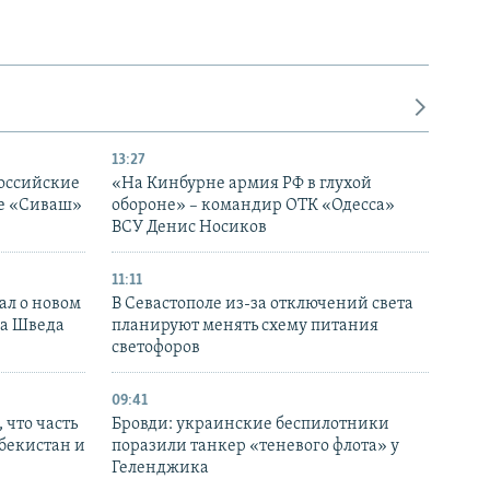
13:27
оссийские
«На Кинбурне армия РФ в глухой
ке «Сиваш»
обороне» – командир ОТК «Одесса»
ВСУ Денис Носиков
11:11
ал о новом
В Севастополе из-за отключений света
ка Шведа
планируют менять схему питания
светофоров
09:41
 что часть
Бровди: украинские беспилотники
збекистан и
поразили танкер «теневого флота» у
Геленджика