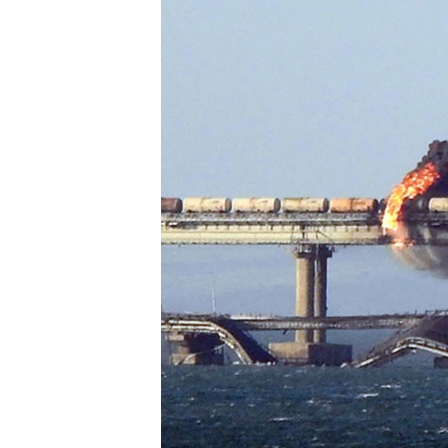
ПОБЕДИТЕЛЕЙ НЕ СУДЯТ?
КРЫМ.НЕПОКОРЕННЫЙ
ELIFBE
УКРАИНСКАЯ ПРОБЛЕМА КРЫМА