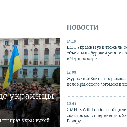
НОВОСТИ
14:18
ВМС Украины уничтожили р
объекты на буровой установ
в Черном море
12:08
Журналист Есипенко рассказ
деле крымского автомехани
где украинцы
10:45
СМИ: В Wildberries сообщили,
складов могут перенести в У
щиты прав украинской
Беларусь