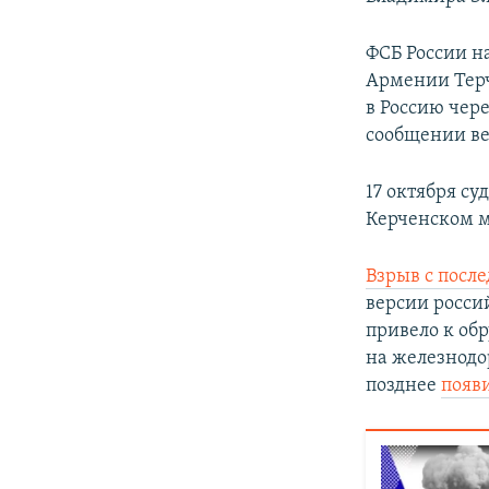
ФСБ России н
Армении Терч
в Россию чер
сообщении ве
17 октября су
Керченском м
Взрыв с посл
версии россий
привело к об
на железнодо
позднее
появ