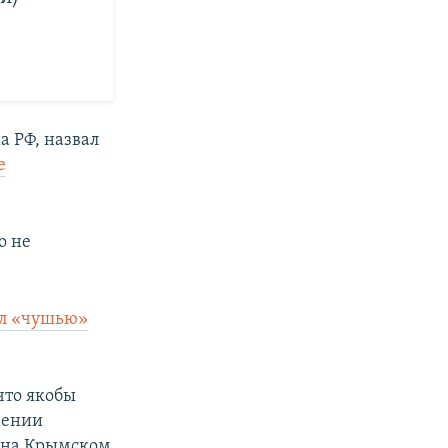
а РФ, назвал
е
о не
ал «чушью»
 что якобы
мении
а на Крымском