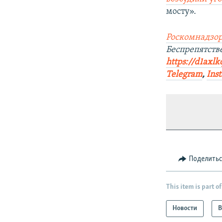
мосту».
Роскомнадзор
Беспрепятств
https://d1axlk
Telegram
,
Ins
Поделить
This item is part of
Новости
В