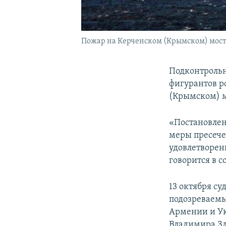
Пожар на Керченском (Крымском) мосту,
Подконтрольн
фигурантов р
(Крымском) мо
«Постановлен
меры пресече
удовлетворен
говорится в 
13 октября с
подозреваемы
Армении и Ук
Владимира Зл