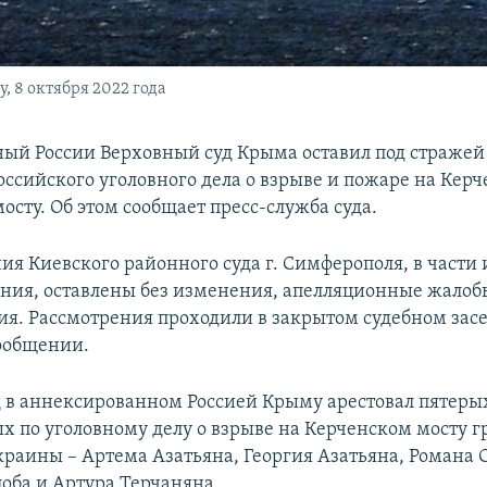
 8 октября 2022 года
ый России Верховный суд Крыма оставил под стражей
оссийского уголовного дела о взрыве и пожаре на Кер
сту. Об этом сообщает пресс-служба суда.
ия Киевского районного суда г. Симферополя, в части
ния, оставлены без изменения, апелляционные жалобы
ия. Рассмотрения проходили в закрытом судебном засе
сообщении.
уд в аннексированном Россией Крыму арестовал пятеры
х по уголовному делу о взрыве на Керченском мосту 
раины – Артема Азатьяна, Георгия Азатьяна, Романа 
оба и Артура Терчаняна.