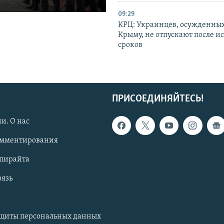
09:29
КРЦ: Украинцев, осужденных
Крыму, не отпускают после и
сроков
ПРИСОЕДИНЯЙТЕСЬ!
и. О нас
омментирования
опирайта
вязь
ащиты персональных данных