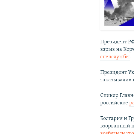
Президент РФ
взрыв на Кер
спецслужбы
.
Президент У
заказывали» 
Спикер Главн
российское
р
Болгария и Г
взорванный н
возбудили уг