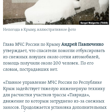
ПРИСОЕДИНЯЙТЕСЬ!
ПОБЕДИТЕЛЕЙ НЕ СУДЯТ?
КРЫМ.НЕПОКОРЕННЫЙ
ELIFBE
Непогода в Крыму, иллюстративное фото
УКРАИНСКАЯ ПРОБЛЕМА КРЫМА
Все сайты RFE/RL
Глава МЧС России по Крыму
Андрей Павлюченко
утверждает, что спасатели помогли отбуксировать
из снежных ловушек около сотни автомобилей,
помощь получили около 200 человек. По его
словам, пострадавших нет.
«Главное управление МЧС России по Республике
Крым задействует тяжелую инженерную технику
для расчистки участков трассы «Таврида»,
движение по которым затруднено из-за снежных
заносов. Продолжается установка дополнительных