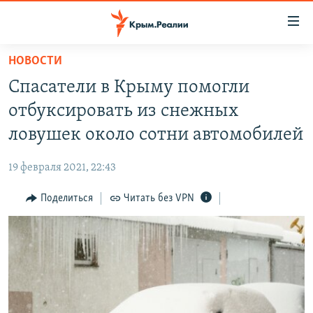
Доступность
ссылки
Вернуться
НОВОСТИ
к
НОВОСТИ
Спасатели в Крыму помогли
основному
СПЕЦПРОЕКТЫ
содержанию
отбуксировать из снежных
ВОДА
Вернутся
ГРУЗ 200
ловушек около сотни автомобилей
к
ИСТОРИЯ
КАРТА ВОЕННЫХ ОБЪЕКТОВ КРЫМА
главной
19 февраля 2021, 22:43
ЕЩЕ
11 ЛЕТ ОККУПАЦИИ КРЫМА. 11 ИСТОРИЙ СОПРОТИВЛЕНИЯ
навигации
Вернутся
Поделиться
Читать без VPN
РАДІО СВОБОДА
ИНТЕРАКТИВ
к
КАК ОБОЙТИ БЛОКИРОВКУ
ИНФОГРАФИКА
поиску
ТЕЛЕПРОЕКТ КРЫМ.РЕАЛИИ
Українською
СОВЕТЫ ПРАВОЗАЩИТНИКОВ
Qırımtatar
ПРОПАВШИЕ БЕЗ ВЕСТИ