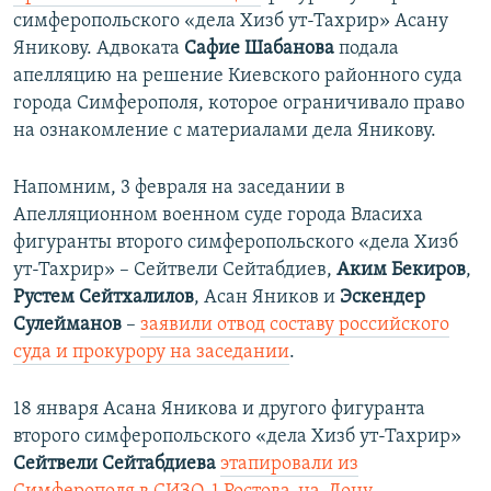
симферопольского «дела Хизб ут-Тахрир» Асану
Яникову.
Адвоката
Сафие Шабанова
подала
апелляцию на решение Киевского районного суда
города Симферополя, которое ограничивало право
на ознакомление с материалами дела Яникову.
Напомним, 3 февраля на заседании в
Апелляционном военном суде города Власиха
фигуранты второго симферопольского «дела Хизб
ут-Тахрир» – Сейтвели Сейтабдиев,
Аким Бекиров
,
Рустем Сейтхалилов
, Асан Яников и
Эскендер
Сулейманов
–
заявили отвод составу российского
суда и прокурору на заседании
.
18 января Асана Яникова и другого фигуранта
второго симферопольского «дела Хизб ут-Тахрир»
Сейтвели Сейтабдиева
этапировали из