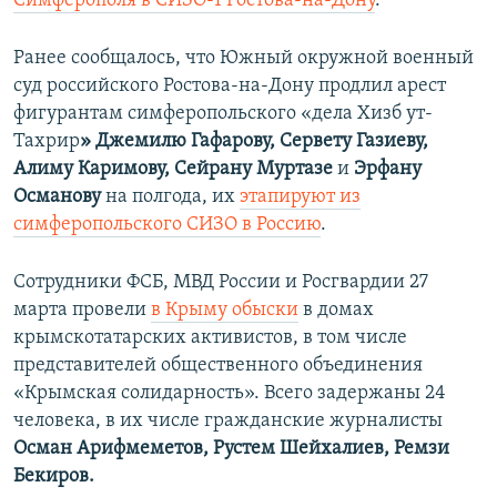
Симферополя в СИЗО-1 Ростова-на-Дону
.
Ранее сообщалось, что Южный окружной военный
суд российского Ростова-на-Дону продлил арест
фигурантам симферопольского «дела Хизб ут-
Тахрир
» Джемилю Гафарову, Сервету Газиеву,
Алиму Каримову, Сейрану Муртазе
и
Эрфану
Османову
на полгода, их
этапируют из
симферопольского СИЗО в Россию
.
Сотрудники ФСБ, МВД России и Росгвардии 27
марта провели
в Крыму обыски
в домах
крымскотатарских активистов, в том числе
представителей общественного объединения
«Крымская солидарность». Всего задержаны 24
человека, в их числе гражданские журналисты
Осман Арифмеметов, Рустем Шейхалиев, Ремзи
Бекиров.