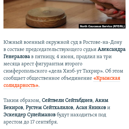
ПРИСОЕДИНЯЙТЕСЬ!
ПОБЕДИТЕЛЕЙ НЕ СУДЯТ?
КРЫМ.НЕПОКОРЕННЫЙ
ELIFBE
УКРАИНСКАЯ ПРОБЛЕМА КРЫМА
Южный военный окружной суд в Ростове-на-Дону
Все сайты RFE/RL
в составе председательствующего судьи
Александра
Генералова
в пятницу, 4 июня, продлил на три
месяца арест фигурантам второго
симферопольского «дела Хизб-ут Тахрир». Об этом
сообщает общественное объединение
«Крымская
солидарность»
.
Таким образом,
Сейтвели Сейтабдиев
,
Аким
Бекиров
,
Рустем Сейтхалилов
,
Асан Яников
и
Эскендер Сулейманов
будут находиться под
арестом до 17 сентября.