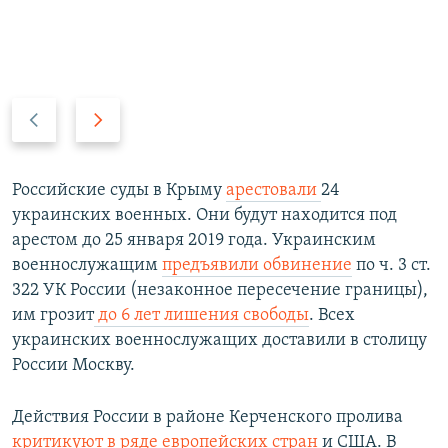
П
С
р
л
е
е
д
д
Российские суды в Крыму
арестовали
24
ы
у
украинских военных. Они будут находится под
д
ю
арестом до 25 января 2019 года. Украинским
у
щ
военнослужащим
предъявили обвинение
по ч. 3 ст.
щ
и
322 УК России (незаконное пересечение границы),
и
й
им грозит
до 6 лет лишения свободы
. Всех
й
с
украинских военнослужащих доставили в столицу
с
л
России Москву.​
л
а
а
й
Действия России в районе Керченского пролива
й
д
критикуют в ряде европейских стран
и США. В