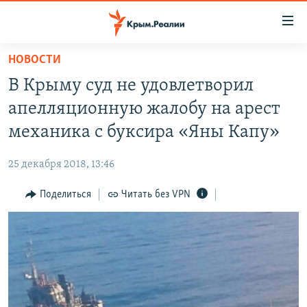
Доступность
ссылки
Вернуться
НОВОСТИ
к
НОВОСТИ
В Крыму суд не удовлетворил
основному
СПЕЦПРОЕКТЫ
содержанию
апелляционную жалобу на арест
ВОДА
Вернутся
ГРУЗ 200
механика с буксира «Яны Капу»
к
ИСТОРИЯ
КАРТА ВОЕННЫХ ОБЪЕКТОВ КРЫМА
главной
25 декабря 2018, 13:46
ЕЩЕ
11 ЛЕТ ОККУПАЦИИ КРЫМА. 11 ИСТОРИЙ СОПРОТИВЛЕНИЯ
навигации
Вернутся
Поделиться
Читать без VPN
РАДІО СВОБОДА
ИНТЕРАКТИВ
к
КАК ОБОЙТИ БЛОКИРОВКУ
ИНФОГРАФИКА
поиску
ТЕЛЕПРОЕКТ КРЫМ.РЕАЛИИ
Українською
СОВЕТЫ ПРАВОЗАЩИТНИКОВ
Qırımtatar
ПРОПАВШИЕ БЕЗ ВЕСТИ