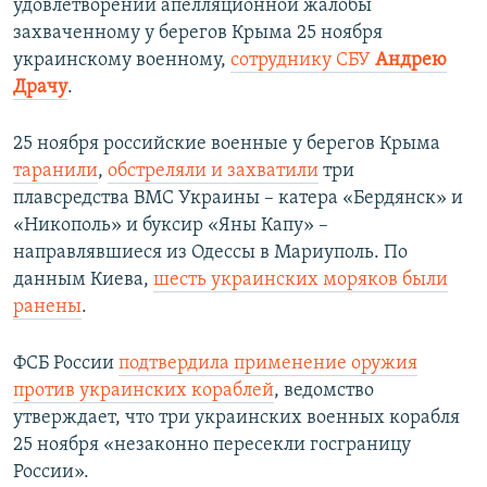
удовлетворении апелляционной жалобы
захваченному у берегов Крыма 25 ноября
украинскому военному,
сотруднику СБУ
Андрею
Драчу
.
25 ноября российские военные у берегов Крыма
таранили
,
обстреляли и захватили
три
плавсредства ВМС Украины – катера «Бердянск» и
«Никополь» и буксир «Яны Капу» –
направлявшиеся из Одессы в Мариуполь. По
данным Киева,
шесть украинских моряков были
ранены
.
ФСБ России
подтвердила применение оружия
против украинских кораблей
, ведомство
утверждает, что три украинских военных корабля
25 ноября «незаконно пересекли госграницу
России».