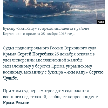
ПРИСОЕДИНЯЙТЕСЬ!
ПОБЕДИТЕЛЕЙ НЕ СУДЯТ?
КРЫМ.НЕПОКОРЕННЫЙ
ELIFBE
Буксир «Яны Капу» во время инцидента в районе
УКРАИНСКАЯ ПРОБЛЕМА КРЫМА
Керченского пролива 25 ноября 2018 года
Все сайты RFE/RL
Судья подконтрольного России Верховного суда
Крыма
Сергей Погребняк
25 декабря отказал в
удовлетворении апелляционной жалобы
захваченному у берегов Крыма украинскому
военному, механику с буксира «Яны Капу»
Сергею
Чулибе
.
При этом суд пересмотрел дату содержания
военного под стражей, сообщает корреспондент
Крым.Реалии
.