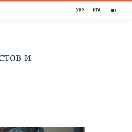
УКР
КТА
стов и