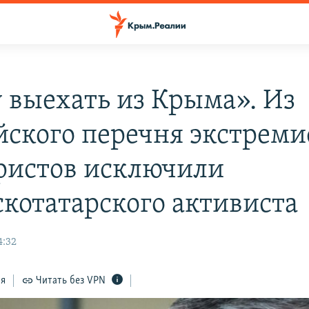
 выехать из Крыма». Из
йского перечня экстреми
ристов исключили
котатарского активиста
4:32
ся
Читать без VPN