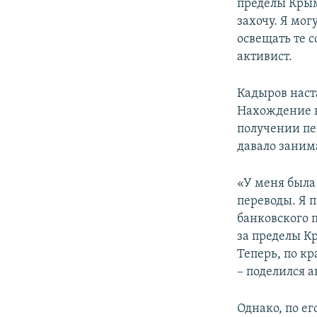
пределы Крыма
захочу. Я мог
освещать те с
активист.
Кадыров наст
Нахождение в
получении пе
давало заним
«У меня была
переводы. Я п
банковского п
за пределы Кр
Теперь, по к
– поделился а
Однако, по ег