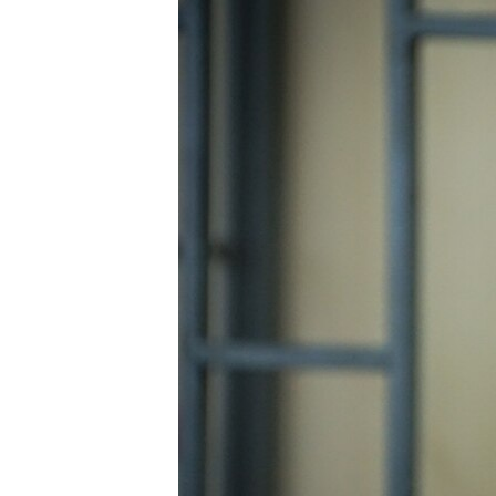
ПОБЕДИТЕЛЕЙ НЕ СУДЯТ?
КРЫМ.НЕПОКОРЕННЫЙ
ELIFBE
УКРАИНСКАЯ ПРОБЛЕМА КРЫМА