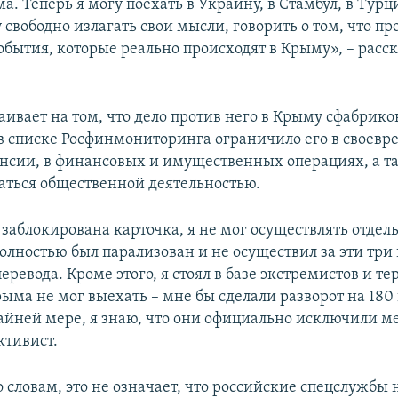
. Теперь я могу поехать в Украину, в Стамбул, в Турц
у свободно излагать свои мысли, говорить о том, что пр
обытия, которые реально происходят в Крыму», – расс
аивает на том, что дело против него в Крыму сфабрико
 списке Росфинмониторинга ограничило его в своев
нсии, в финансовых и имущественных операциях, а т
аться общественной деятельностью.
 заблокирована карточка, я не мог осуществлять отдел
олностью был парализован и не осуществил за эти три 
еревода. Кроме этого, я стоял в базе экстремистов и те
ыма не мог выехать – мне бы сделали разворот на 180 
райней мере, я знаю, что они официально исключили ме
ктивист.
о словам, это не означает, что российские спецслужбы 