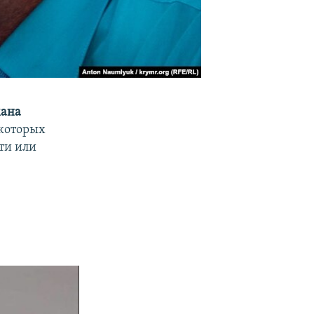
мана
 которых
ти или