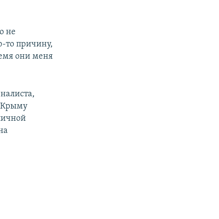
о не
ю-то причину,
ремя они меня
налиста,
м Крыму
личной
на