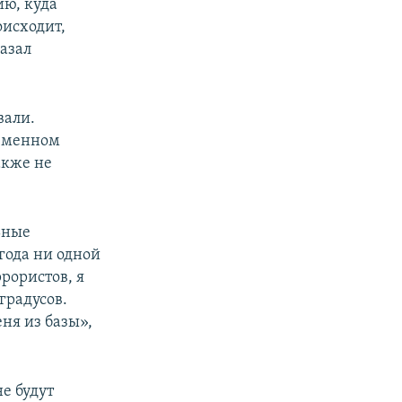
ию, куда
оисходит,
казал
вали.
ременном
акже не
ьные
года ни одной
ррористов, я
градусов.
ня из базы»,
не будут