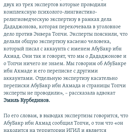
двух из трех экспертов которые проводили
комплексную психолого-лингвистико-
религиоведческую экспертизу в рамках дела
Дададжонова, которая перекочевала в уголовное
дело против Энвера Топчи. Эксперты пояснили, что
делали общую экспертизу касаемо человека,
который писал с аккаунта с именем АбуБакр ибн
Ахмад. Они так и говорят, что мы о Дададжонове и
о Топчи ничего не знаем. Мы говорим об АбуБакре
ибн Ахмаде и его переписке с другими
аккаунтами. Отдельную экспертизу касательно
переписки АбуБакр ибн Ахмада и страницы Топчи
эксперты не проводили», – рассказала адвокат
Эмиль Курбединов.
По его словам, в выводах экспертизы говорится, что
АбуБакр ибн Ахмад сообщил Топчи, о том что «он
находится на территории ИГИЛ и является