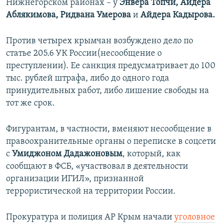
Нижнегорском районах – у
Энвера Топчи, Айдера
Аблякимова, Ридвана Умерова
и
Айдера Кадырова.
Против четырех крымчан возбуждено дело по
статье 205.6 УК России(несообщение о
преступлении). Ее санкция предусматривает до 100
тыс. рублей штрафа, либо до одного года
принудительных работ, либо лишение свободы на
тот же срок.
Фигурантам, в частности, вменяют несообщение в
правоохранительные органы о переписке в соцсети
с
Умиджоном Дадажоновым
, который, как
сообщают в ФСБ, «участвовал в деятельности
организации ИГИЛ», признанной
террористической на территории России.
Прокуратура и полиция АР Крым начали
уголовное