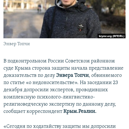
ПРИСОЕДИНЯЙТЕСЬ!
ПОБЕДИТЕЛЕЙ НЕ СУДЯТ?
КРЫМ.НЕПОКОРЕННЫЙ
ELIFBE
УКРАИНСКАЯ ПРОБЛЕМА КРЫМА
Все сайты RFE/RL
Энвер Топчи
В подконтрольном России Советском районном
суде Крыма сторона защиты начала представление
доказательств по делу
Энвера Топчи
, обвиняемого
по статье «о недоносительстве». На заседании 23
декабря допросили экспертов, проводивших
комплексную психолого-лингвистико-
религиоведческую экспертизу по данному делу,
сообщает корреспондент
Крым.Реалии.
«Сегодня по ходатайству защиты мы допросили