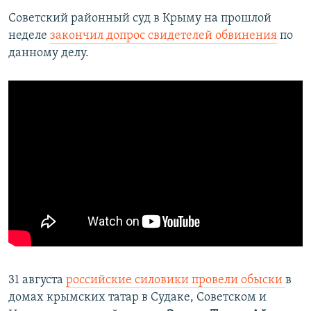
Советский районный суд в Крыму на прошлой
неделе
закончил допрос свидетелей обвинения
по
данному делу.
31 августа
российские силовики провели обыски
в
домах крымских татар в Судаке, Советском и