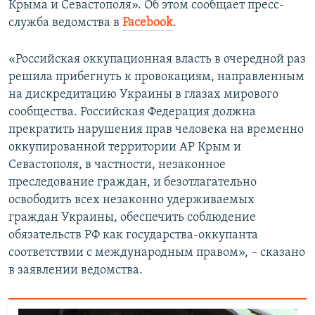
Крыма и Севастополя». Об этом сообщает пресс-
ПРИСОЕДИНЯЙТЕСЬ!
ПОБЕДИТЕЛЕЙ НЕ СУДЯТ?
служба ведомства в
Facebook
.
КРЫМ.НЕПОКОРЕННЫЙ
«Российская оккупационная власть в очередной раз
ELIFBE
решила прибегнуть к провокациям, направленным
УКРАИНСКАЯ ПРОБЛЕМА КРЫМА
на дискредитацию Украины в глазах мирового
Все сайты RFE/RL
сообщества. Российская Федерация должна
прекратить нарушения прав человека на временно
оккупированной территории АР Крым и
Севастополя, в частности, незаконное
преследование граждан, и безотлагательно
освободить всех незаконно удерживаемых
граждан Украины, обеспечить соблюдение
обязательств РФ как государства-оккупанта
соответствии с международным правом», – сказано
в заявлении ведомства.