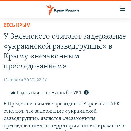
Доступность
ссылки
Вернуться
ВЕСЬ КРЫМ
к
НОВОСТИ
У Зеленского считают задержание
основному
СПЕЦПРОЕКТЫ
содержанию
«украинской разведгруппы» в
ВОДА
Вернутся
ГРУЗ 200
Крыму «незаконным
к
ИСТОРИЯ
КАРТА ВОЕННЫХ ОБЪЕКТОВ КРЫМА
преследованием»
главной
ЕЩЕ
11 ЛЕТ ОККУПАЦИИ КРЫМА. 11 ИСТОРИЙ СОПРОТИВЛЕНИЯ
навигации
15 апреля 2020, 22:30
Вернутся
РАДІО СВОБОДА
ИНТЕРАКТИВ
к
Поделиться
Читать без VPN
КАК ОБОЙТИ БЛОКИРОВКУ
ИНФОГРАФИКА
поиску
В Представительстве президента Украины в АРК
ТЕЛЕПРОЕКТ КРЫМ.РЕАЛИИ
Українською
считают, что задержание «украинской
СОВЕТЫ ПРАВОЗАЩИТНИКОВ
разведгруппы» является «незаконным
Qırımtatar
преследованием на территории аннексированных
ПРОПАВШИЕ БЕЗ ВЕСТИ