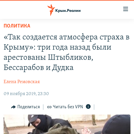
Доступность
ссылки
Вернуться
ПОЛИТИКА
к
НОВОСТИ
«Так создается атмосфера страха в
основному
СПЕЦПРОЕКТЫ
содержанию
Крыму»: три года назад были
ВОДА
Вернутся
ГРУЗ 200
арестованы Штыбликов,
к
ИСТОРИЯ
КАРТА ВОЕННЫХ ОБЪЕКТОВ КРЫМА
Бессарабов и Дудка
главной
ЕЩЕ
11 ЛЕТ ОККУПАЦИИ КРЫМА. 11 ИСТОРИЙ СОПРОТИВЛЕНИЯ
навигации
Елена Ремовская
Вернутся
РАДІО СВОБОДА
ИНТЕРАКТИВ
к
09 ноября 2019, 23:30
КАК ОБОЙТИ БЛОКИРОВКУ
ИНФОГРАФИКА
поиску
Поделиться
Читать без VPN
ТЕЛЕПРОЕКТ КРЫМ.РЕАЛИИ
Українською
СОВЕТЫ ПРАВОЗАЩИТНИКОВ
Qırımtatar
ПРОПАВШИЕ БЕЗ ВЕСТИ