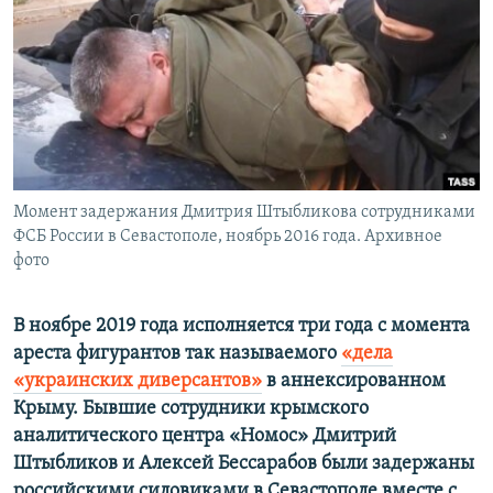
ПРИСОЕДИНЯЙТЕСЬ!
ПОБЕДИТЕЛЕЙ НЕ СУДЯТ?
КРЫМ.НЕПОКОРЕННЫЙ
ELIFBE
УКРАИНСКАЯ ПРОБЛЕМА КРЫМА
Все сайты RFE/RL
Момент задержания Дмитрия Штыбликова сотрудниками
ФСБ России в Севастополе, ноябрь 2016 года. Архивное
фото
В ноябре 2019 года исполняется три года с момента
ареста фигурантов так называемого
«дела
«украинских диверсантов»
в аннексированном
Крыму. Бывшие сотрудники крымского
аналитического центра «Номос» Дмитрий
Штыбликов и Алексей Бессарабов были задержаны
российскими силовиками в Севастополе вместе с