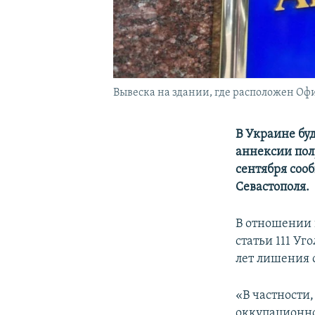
Вывеска на здании, где расположен Оф
В Украине бу
аннексии пол
сентября соо
Севастополя.
В отношении 
статьи 111 У
лет лишения 
«В частности
оккупационно