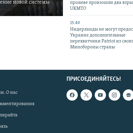
ление новой системы
проливе произошли два взры
UKMTO
15:40
Нидерланды не могут предос
Украине дополнительные
перехватчики Patriot из своих
Минобороны страны
ПРИСОЕДИНЯЙТЕСЬ!
и. О нас
омментирования
опирайта
вязь