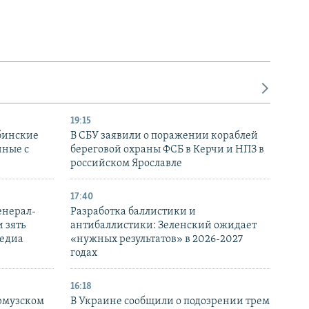
19:15
бинские
В СБУ заявили о поражении кораблей
нные с
береговой охраны ФСБ в Керчи и НПЗ в
российском Ярославле
17:40
енерал-
Разработка баллистики и
 зять
антибаллистики: Зеленский ожидает
медиа
«нужных результатов» в 2026-2027
годах
16:18
Ормузском
В Украине сообщили о подозрении трем