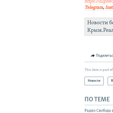
https://d2pmv2
Telegram
,
Ins
Новости б
Крым.Реа
Поделить
This item is part of
Новости
В
ПО ТЕМЕ
Радио Свобода 