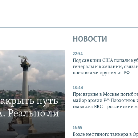
НОВОСТИ
22:54
Под санкции США попали ку
генералы и компании, связа
поставками оружия из РФ
18:44
При взрыве в Москве погиб г
закрыть путь
майор армии РФ Плохотнюк и
главкома ВКС – российские 
. Реально ли
16:55
Возле нефтяного танкера в 