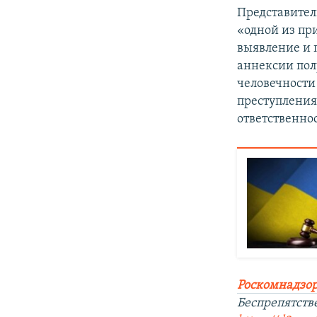
Представител
«одной из пр
выявление и 
аннексии полу
человечности
преступления
ответственно
Роскомнадзор
Беспрепятств