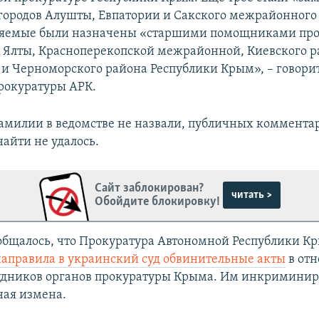
городов Алушты, Евпатории и Сакского межрайонного
няемые были назначены «старшими помощниками про
 Ялты, Красноперекопской межрайонной, Киевского ра
и Черноморского района Республики Крым», – говорит
рокуратуры АРК.
амилии в ведомстве не назвали, публичных коммента
айти не удалось.
Сайт заблокирован?
читать >
Обойдите блокировку!
ообщалось, что Прокуратура Автономной Республики К
направила в украинский суд обвинительные акты
в от
удников органов прокуратуры Крыма. Им инкриминир
ная измена.