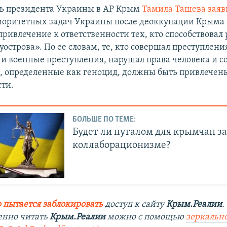
ь президента Украины в АР Крым
Тамила Ташева заяв
иоритетных задач Украины после деоккупации Крыма 
привлечение к ответственности тех, кто способствовал
острова». По ее словам, те, кто совершал преступлени
 и военные преступления, нарушал права человека и 
, определенные как геноцид, должны быть привлечен
сти.
БОЛЬШЕ ПО ТЕМЕ:
Будет ли пугалом для крымчан за
коллаборационизме?
 пытается заблокировать
доступ к сайту
Крым.Реалии
.
енно читать
Крым.Реалии
можно с помощью
зеркально