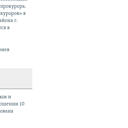
 прокурора.
куроров» в
йона г.
ся в
риев
рым и
ношении 10
ована