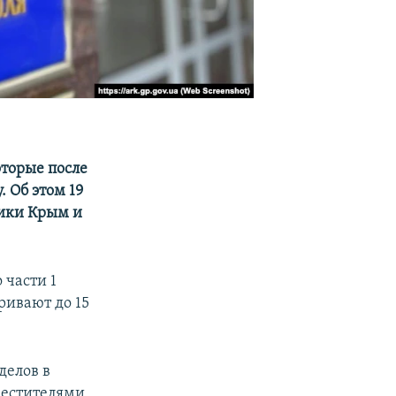
оторые после
 Об этом 19
лики Крым и
 части 1
ривают до 15
делов в
местителями