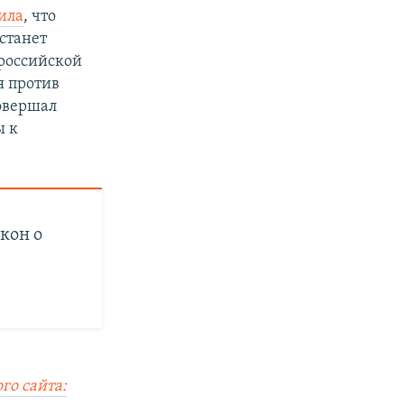
ила
, что
станет
 российской
я против
совершал
ы к
кон о
го сайта: