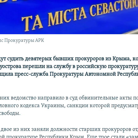
ис Прокуратуры АРК
дут судить девятерых бывших прокуроров из Крыма, к
уострова перешли на службу в российскую прокуратуру.
бщила пресс-служба Прокуратуры Автономной Респуб
них ведомство направило в суд обвинительные акты по
головного кодекса Украины, санкции которой предусмат
свободы.
, двое из них заняли должности старших прокуроров от
й прокуратуре Республики Крым. Еще трое стали «за