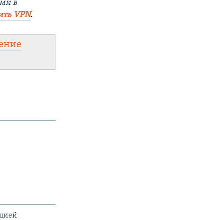
ми в
ить VPN
.
ение
ацией