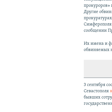
прокуроров» 
Другие обви
прокуратурах
Симферополя 
сообщении П
Их имена и ф
обвиняемых н
3 сентября с
Севастополя
бывших сотр
государствен