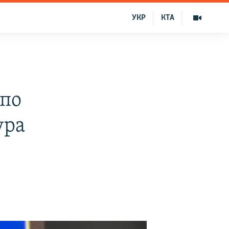
УКР
КТА
 по
ура