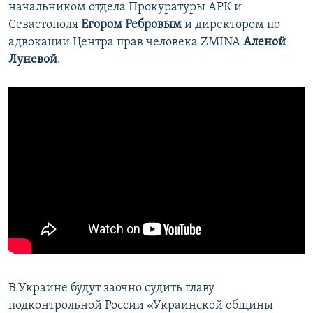
начальником отдела Прокуратуры АРК и
Севастополя
Егором Ребровым
и директором по
адвокации Центра прав человека ZMINA
Аленой
Луневой
.
В Украине будут заочно судить главу
подконтрольной России «Украинской общины