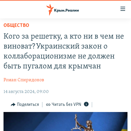
Доступность
ссылки
Вернуться
ОБЩЕСТВО
к
НОВОСТИ
Кого за решетку, а кто ни в чем не
основному
СПЕЦПРОЕКТЫ
содержанию
виноват? Украинский закон о
ВОДА
Вернутся
ГРУЗ 200
коллаборационизме не должен
к
ИСТОРИЯ
КАРТА ВОЕННЫХ ОБЪЕКТОВ КРЫМА
быть пугалом для крымчан
главной
ЕЩЕ
11 ЛЕТ ОККУПАЦИИ КРЫМА. 11 ИСТОРИЙ СОПРОТИВЛЕНИЯ
навигации
Роман Спиридонов
Вернутся
РАДІО СВОБОДА
ИНТЕРАКТИВ
к
14 августа 2024, 09:00
КАК ОБОЙТИ БЛОКИРОВКУ
ИНФОГРАФИКА
поиску
Поделиться
Читать без VPN
ТЕЛЕПРОЕКТ КРЫМ.РЕАЛИИ
Українською
СОВЕТЫ ПРАВОЗАЩИТНИКОВ
Qırımtatar
ПРОПАВШИЕ БЕЗ ВЕСТИ