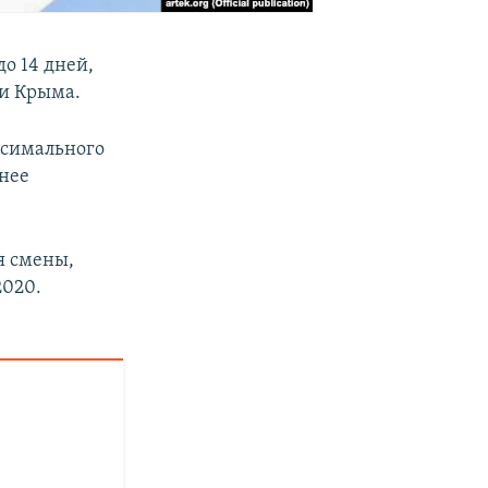
о 14 дней,
ки Крыма.
ксимального
нее
я смены,
2020.