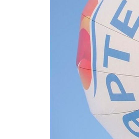
ПОБЕДИТЕЛЕЙ НЕ СУДЯТ?
КРЫМ.НЕПОКОРЕННЫЙ
ELIFBE
УКРАИНСКАЯ ПРОБЛЕМА КРЫМА