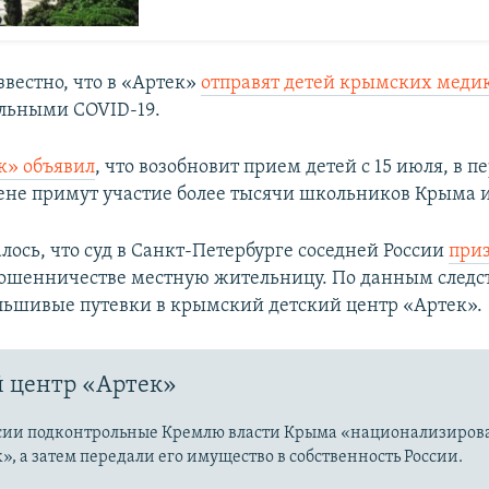
звестно, что в «Артек»
отправят детей крымских меди
ольными COVID-19.
к» объявил
, что
возобновит прием детей с 15 июля, в п
не примут участие более тысячи школьников Крыма и
лось, что суд в Санкт-Петербурге соседней России
при
ошенничестве местную жительницу. По данным следст
льшивые путевки в крымский детский центр «Артек».
 центр «Артек»
сии подконтрольные Кремлю власти Крыма «национализиров
», а затем передали его имущество в собственность России.