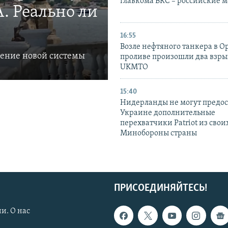
главкома ВКС – российские 
. Реально ли
16:55
Возле нефтяного танкера в 
ление новой системы
проливе произошли два взры
UKMTO
15:40
Нидерланды не могут предос
Украине дополнительные
перехватчики Patriot из своих
Минобороны страны
ПРИСОЕДИНЯЙТЕСЬ!
и. О нас