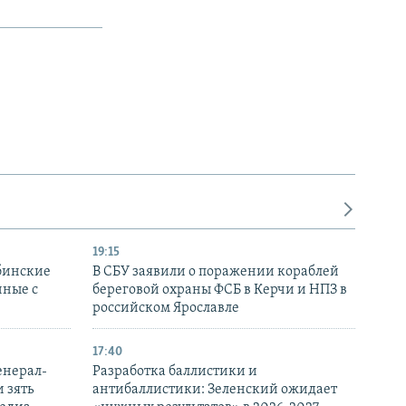
19:15
бинские
В СБУ заявили о поражении кораблей
нные с
береговой охраны ФСБ в Керчи и НПЗ в
российском Ярославле
17:40
енерал-
Разработка баллистики и
 зять
антибаллистики: Зеленский ожидает