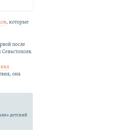
ков
, которые
ервой после
 Севастополя.
знал
вия, она
али» детский