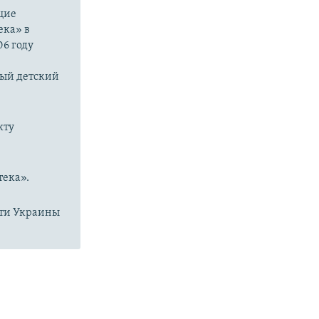
щие
ека» в
06 году
ый детский
кту
тека».
сти Украины