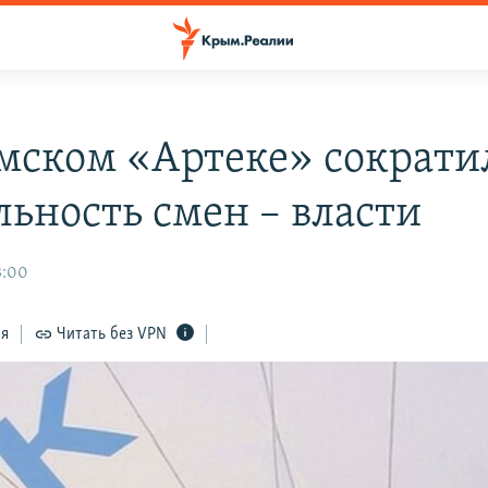
мском «Артеке» сократи
льность смен – власти
3:00
ся
Читать без VPN