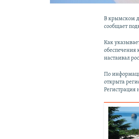
В крымском д
сообщает под
Как указывае
обеспечения 
настаивал ро
По информаци
открыта регис
Регистрация 