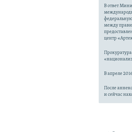
В ответ Мин
международн
федеральную 
между прави
предоставле
центр «Артек
Прокуратура 
«национализ
В апреле 201
После аннек
и сейчас нах