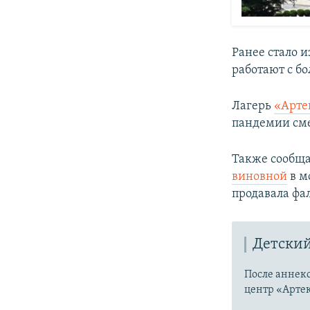
Ранее стало и
работают с б
Лагерь
«Арте
пандемии сме
Также сообща
виновной
в м
продавала фа
Детский
После аннек
центр «Артек