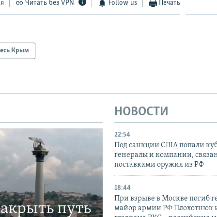
ся
Читать без VPN
Follow us
Печать
есь Крым
НОВОСТИ
22:54
Под санкции США попали ку
генералы и компании, связа
поставками оружия из РФ
18:44
При взрыве в Москве погиб г
закрыть путь
майор армии РФ Плохотнюк и