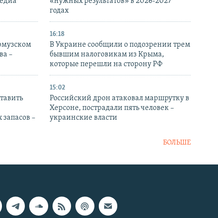
медиа
«нужных результатов» в 2026-2027
годах
16:18
Ормузском
В Украине сообщили о подозрении трем
ва –
бывшим налоговикам из Крыма,
которые перешли на сторону РФ
15:02
тавить
Российский дрон атаковал маршрутку в
Херсоне, пострадали пять человек –
 запасов –
украинские власти
БОЛЬШЕ