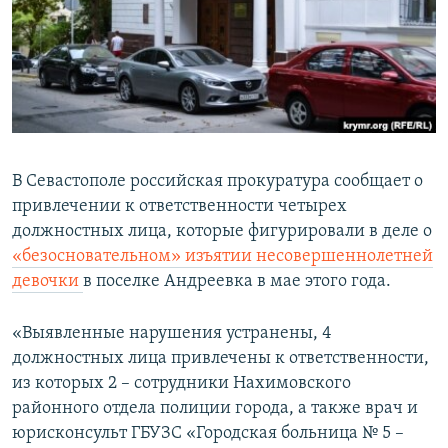
ПРИСОЕДИНЯЙТЕСЬ!
ПОБЕДИТЕЛЕЙ НЕ СУДЯТ?
КРЫМ.НЕПОКОРЕННЫЙ
ELIFBE
УКРАИНСКАЯ ПРОБЛЕМА КРЫМА
Все сайты RFE/RL
В Севастополе российская прокуратура сообщает о
привлечении к ответственности четырех
должностных лица, которые фигурировали в деле о
«безосновательном» изъятии несовершеннолетней
девочки
в поселке Андреевка в мае этого года.
«Выявленные нарушения устранены, 4
должностных лица привлечены к ответственности,
из которых 2 – сотрудники Нахимовского
районного отдела полиции города, а также врач и
юрисконсульт ГБУЗС «Городская больница № 5 –