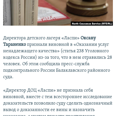
ПРИСОЕДИНЯЙТЕСЬ!
ПОБЕДИТЕЛЕЙ НЕ СУДЯТ?
КРЫМ.НЕПОКОРЕННЫЙ
ELIFBE
УКРАИНСКАЯ ПРОБЛЕМА КРЫМА
Директора детского лагеря «Ласпи»
Оксану
Все сайты RFE/RL
Тараненко
признали виновной в «Оказании услуг
ненадлежащего качества» (статья 238 Уголовного
кодекса России) из-за того, что в нем отравились 28
человек. Об этом сообщила пресс-служба
подконтрольного России Балаклавского районного
суда.
«Директор ДОЦ «Ласпи» не признала себя
виновной, вместе с тем всестороннее исследование
доказательств позволило суду сделать однозначный
вывод о доказанности ее вины и назначить