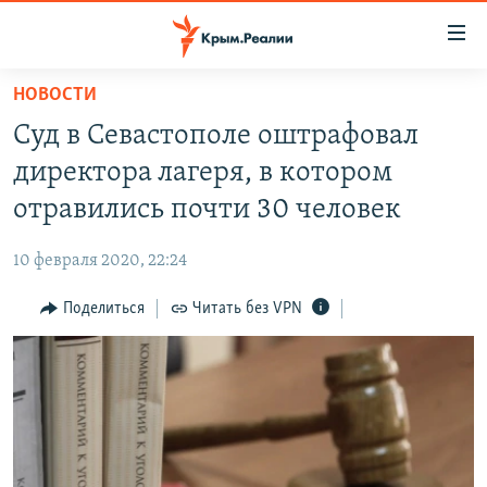
Доступность
ссылки
Вернуться
НОВОСТИ
к
НОВОСТИ
Суд в Севастополе оштрафовал
основному
СПЕЦПРОЕКТЫ
содержанию
директора лагеря, в котором
ВОДА
Вернутся
ГРУЗ 200
отравились почти 30 человек
к
ИСТОРИЯ
КАРТА ВОЕННЫХ ОБЪЕКТОВ КРЫМА
главной
10 февраля 2020, 22:24
ЕЩЕ
11 ЛЕТ ОККУПАЦИИ КРЫМА. 11 ИСТОРИЙ СОПРОТИВЛЕНИЯ
навигации
Вернутся
Поделиться
Читать без VPN
РАДІО СВОБОДА
ИНТЕРАКТИВ
к
КАК ОБОЙТИ БЛОКИРОВКУ
ИНФОГРАФИКА
поиску
ТЕЛЕПРОЕКТ КРЫМ.РЕАЛИИ
Українською
СОВЕТЫ ПРАВОЗАЩИТНИКОВ
Qırımtatar
ПРОПАВШИЕ БЕЗ ВЕСТИ