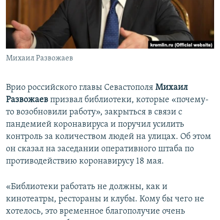
ПРИСОЕДИНЯЙТЕСЬ!
ПОБЕДИТЕЛЕЙ НЕ СУДЯТ?
КРЫМ.НЕПОКОРЕННЫЙ
ELIFBE
Михаил Развожаев
УКРАИНСКАЯ ПРОБЛЕМА КРЫМА
Все сайты RFE/RL
Врио российского главы Севастополя
Михаил
Развожаев
призвал библиотеки, которые «почему-
то возобновили работу», закрыться в связи с
пандемией коронавируса и поручил усилить
контроль за количеством людей на улицах. Об этом
он сказал на заседании оперативного штаба по
противодействию коронавирусу 18 мая.
«Библиотеки работать не должны, как и
кинотеатры, рестораны и клубы. Кому бы чего не
хотелось, это временное благополучие очень