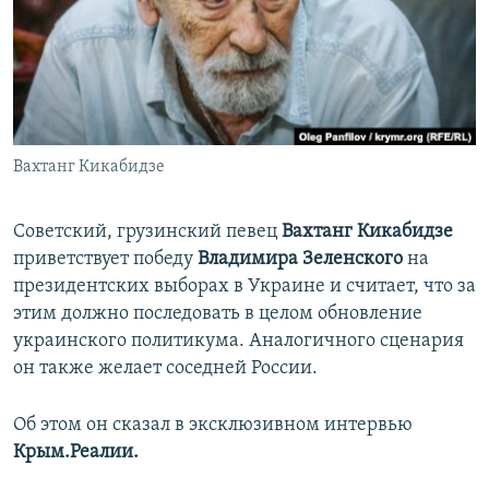
ПРИСОЕДИНЯЙТЕСЬ!
ПОБЕДИТЕЛЕЙ НЕ СУДЯТ?
КРЫМ.НЕПОКОРЕННЫЙ
ELIFBE
УКРАИНСКАЯ ПРОБЛЕМА КРЫМА
Все сайты RFE/RL
Вахтанг Кикабидзе
Советский, грузинский певец
Вахтанг Кикабидзе
приветствует победу
Владимира Зеленского
на
президентских выборах в Украине и считает, что за
этим должно последовать в целом обновление
украинского политикума. Аналогичного сценария
он также желает соседней России.
Об этом он сказал в эксклюзивном интервью
Крым.Реалии.