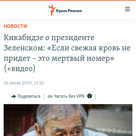
Доступность
ссылки
Вернуться
НОВОСТИ
к
НОВОСТИ
Кикабидзе о президенте
основному
СПЕЦПРОЕКТЫ
содержанию
Зеленском: «Если свежая кровь не
ВОДА
Вернутся
ГРУЗ 200
придет – это мертвый номер»
к
ИСТОРИЯ
КАРТА ВОЕННЫХ ОБЪЕКТОВ КРЫМА
(+видео)
главной
ЕЩЕ
11 ЛЕТ ОККУПАЦИИ КРЫМА. 11 ИСТОРИЙ СОПРОТИВЛЕНИЯ
навигации
26 июля 2019, 13:25
Вернутся
РАДІО СВОБОДА
ИНТЕРАКТИВ
к
Поделиться
Читать без VPN
КАК ОБОЙТИ БЛОКИРОВКУ
ИНФОГРАФИКА
поиску
ТЕЛЕПРОЕКТ КРЫМ.РЕАЛИИ
Українською
СОВЕТЫ ПРАВОЗАЩИТНИКОВ
Qırımtatar
ПРОПАВШИЕ БЕЗ ВЕСТИ