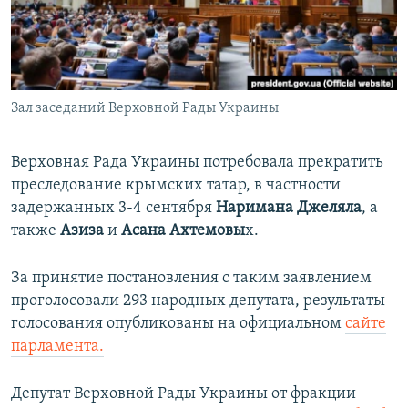
ПРИСОЕДИНЯЙТЕСЬ!
ПОБЕДИТЕЛЕЙ НЕ СУДЯТ?
КРЫМ.НЕПОКОРЕННЫЙ
ELIFBE
Зал заседаний Верховной Рады Украины
УКРАИНСКАЯ ПРОБЛЕМА КРЫМА
Все сайты RFE/RL
Верховная Рада Украины потребовала прекратить
преследование крымских татар, в частности
задержанных 3-4 сентября
Наримана Джеляла
, а
также
Азиза
и
Асана Ахтемовы
х.
За принятие постановления с таким заявлением
проголосовали 293 народных депутата, результаты
голосования опубликованы на официальном
сайте
парламента.
Депутат Верховной Рады Украины от фракции