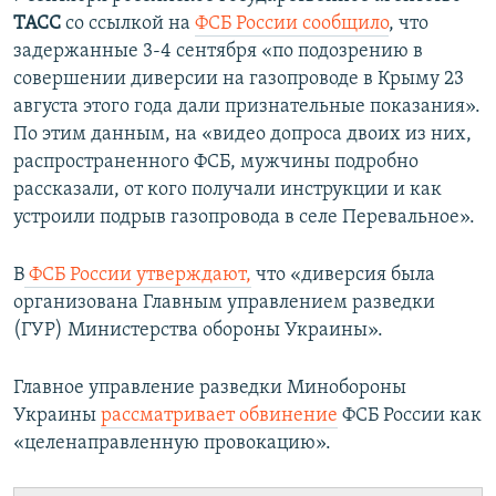
ы
у
ТАСС
со ссылкой на
ФСБ России сообщило
, что
д
ю
задержанные 3-4 сентября «по подозрению в
у
щ
совершении диверсии на газопроводе в Крыму 23
щ
и
августа этого года дали признательные показания».
и
й
По этим данным, на «видео допроса двоих из них,
й
с
распространенного ФСБ, мужчины подробно
с
л
рассказали, от кого получали инструкции и как
л
а
устроили подрыв газопровода в селе Перевальное».
а
й
й
д
В
ФСБ России утверждают,
что «диверсия была
д
организована Главным управлением разведки
(ГУР) Министерства обороны Украины».
Главное управление разведки Минобороны
Украины
рассматривает обвинение
ФСБ России как
«целенаправленную провокацию».