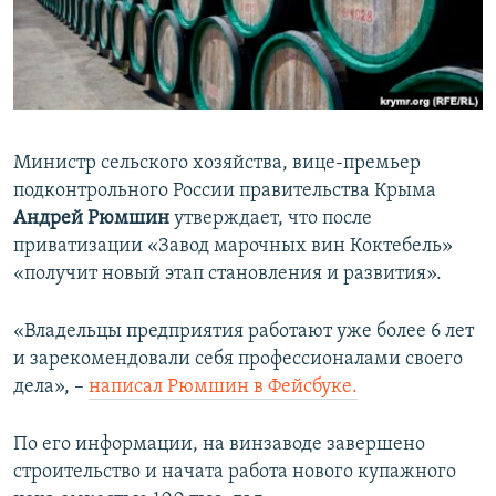
ПРИСОЕДИНЯЙТЕСЬ!
ПОБЕДИТЕЛЕЙ НЕ СУДЯТ?
КРЫМ.НЕПОКОРЕННЫЙ
ELIFBE
УКРАИНСКАЯ ПРОБЛЕМА КРЫМА
Министр сельского хозяйства, вице-премьер
Все сайты RFE/RL
подконтрольного России правительства Крыма
Андрей Рюмшин
утверждает, что после
приватизации «Завод марочных вин Коктебель»
«получит новый этап становления и развития».
«Владельцы предприятия работают уже более 6 лет
и зарекомендовали себя профессионалами своего
дела», –
написал Рюмшин в Фейсбуке.
По его информации, на винзаводе завершено
строительство и начата работа нового купажного