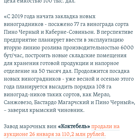
цеха емкостью 100 тыс. дал.
«С 2019 года начата закладка новых
виноградников - посажено 77 га винограда сорта
Пино Черный и Каберне-Совиньон. В перспективе
предприятие планирует ввести в эксплуатацию
вторую линию розлива производительностью 6000
бут/час, построить новые складские помещения
для хранения готовой продукции и напорное
отделение на 50 тысяч дал. Продолжится посадка
новых виноградников - уже весной и осенью этого
года планируется высадить порядка 108 га
виноград-ников таких сортов, как Мерло,
Санжовезо, Бастардо Магарчский и Пино Черный»,
– заверил крымский чиновник.
Завод марочных вин
«Коктебель»
продали на
аукционе 26 января за 110,2 млн рублей.