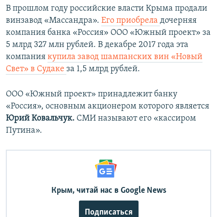
л
а
В прошлом году российские власти Крыма продали
а
й
винзавод «Массандра».
Его приобрела
дочерняя
й
д
компания банка
«Россия» ООО «Южный проект» за
д
5 млрд 327 млн рублей.​ В декабре 2017 года эта
компания
купила завод шампанских вин «Новый
Свет» в Судаке
за 1,5 млрд рублей.
ООО
«Южный проект» принадлежит банку
«Россия», основным акционером которого является
Юрий Ковальчук.
СМИ называют его «кассиром
Путина».
Крым, читай нас в Google News
Подписаться