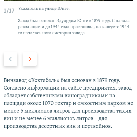
Указатель на улице Юнге.
1/17
Завод был основан Эдуардом Юнге в 1879 году. С начала
революции и до 1944 года простаивал, но в августе 1944-
го началась новая история завода
П
С
р
л
е
е
д
д
Винзавод «Коктебель» был основан в 1879 году.
ы
у
Согласно информации на сайте предприятия, завод
д
ю
обладает собственными виноградниками на
у
щ
площади около 1070 гектар и емкостным парком не
щ
и
менее 5 миллионов литров для производства тихих
и
й
вин и не менее 6 миллионов литров – для
й
с
производства десертных вин и портвейнов.
с
л