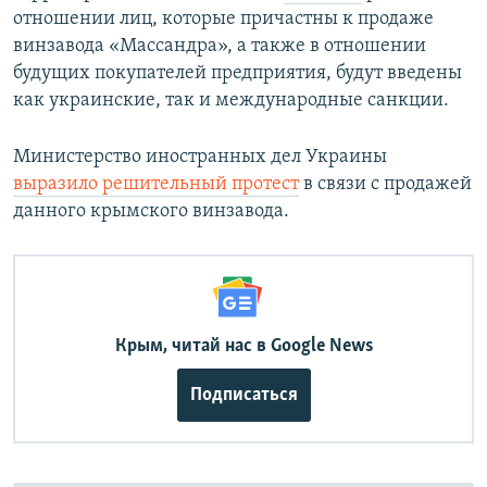
у
щ
отношении лиц, которые причастны к продаже
щ
и
винзавода «Массандра», а также в отношении
и
й
будущих покупателей предприятия, будут введены
й
с
как украинские, так и международные санкции.
с
л
л
а
Министерство иностранных дел Украины
а
й
выразило решительный протест
в связи с продажей
й
д
данного крымского винзавода.
д
Крым, читай нас в Google News
Подписаться