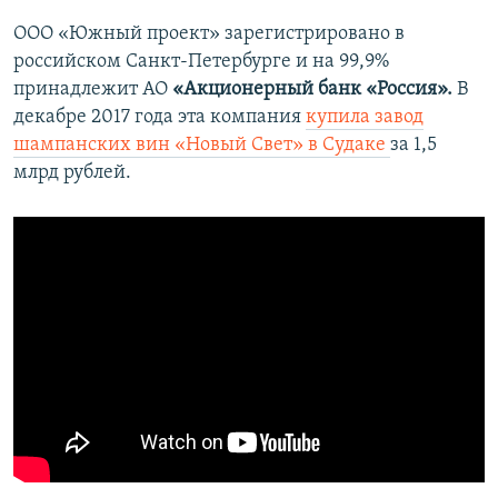
ООО
«Южный проект»
зарегистрировано в
российском Санкт-Петербурге и на 99,9%
принадлежит АО
«Акционерный банк «Россия».
В
декабре 2017 года эта компания
купила завод
шампанских вин «Новый Свет» в Судаке
за 1,5
млрд рублей.