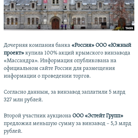
ПРИСОЕДИНЯЙТЕСЬ!
ПОБЕДИТЕЛЕЙ НЕ СУДЯТ?
КРЫМ.НЕПОКОРЕННЫЙ
ELIFBE
УКРАИНСКАЯ ПРОБЛЕМА КРЫМА
Дочерняя компания банка
«Россия» ООО «Южный
Все сайты RFE/RL
проект»
купила 100% акций крымского винзавода
«Массандра». Информация опубликована на
официальном сайте России для размещения
информации о проведении торгов.
Согласно данным, за винзавод заплатили 5 млрд
327 млн рублей.
Второй участник аукциона
ООО «Эстейт Групп»
предложил меньшую сумму за винзавод – 5,3 млрд
рублей.