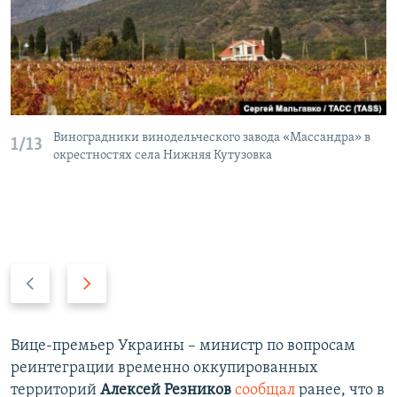
Виноградники винодельческого завода «Массандра» в
1/13
окрестностях села Нижняя Кутузовка
П
С
р
л
е
е
д
д
Вице-премьер Украины – министр по вопросам
ы
у
реинтеграции временно оккупированных
д
ю
территорий
Алексей Резников
сообщал
ранее, что в