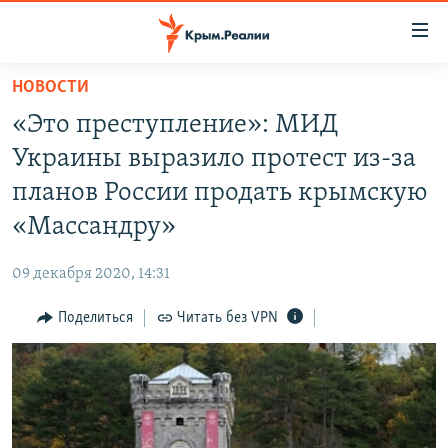
Доступность
ссылки
Вернуться
НОВОСТИ
к
НОВОСТИ
«Это преступление»: МИД
основному
СПЕЦПРОЕКТЫ
содержанию
Украины выразило протест из-за
ВОДА
Вернутся
ГРУЗ 200
планов России продать крымскую
к
ИСТОРИЯ
КАРТА ВОЕННЫХ ОБЪЕКТОВ КРЫМА
«Массандру»
главной
ЕЩЕ
11 ЛЕТ ОККУПАЦИИ КРЫМА. 11 ИСТОРИЙ СОПРОТИВЛЕНИЯ
навигации
09 декабря 2020, 14:31
Вернутся
РАДІО СВОБОДА
ИНТЕРАКТИВ
к
Поделиться
Читать без VPN
КАК ОБОЙТИ БЛОКИРОВКУ
ИНФОГРАФИКА
поиску
ТЕЛЕПРОЕКТ КРЫМ.РЕАЛИИ
Українською
СОВЕТЫ ПРАВОЗАЩИТНИКОВ
Qırımtatar
ПРОПАВШИЕ БЕЗ ВЕСТИ