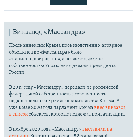
й
д
д
Винзавод «Массандра»
После аннексии Крыма производственно-аграрное
объединение «Массандра» было
«национализировано», а позже объявлено
собственностью Управления делами президента
России.
В 2019 году «Массандру» передали из российской
федеральной собственность в собственность
подконтрольного Кремлю правительства Крыма. А
уже в мае 2020 года парламент Крыма
внес винзавод
в список
объектов, которые подлежат приватизации.
В ноябре 2020 года «Массандру»
выставили на
аукцион.
Ее стартовая цена – 5,3 млрд рублей.