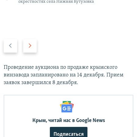
окрестностях села Нижняя Кутузовка
П
С
р
л
е
е
д
д
Проведение аукциона по продаже крымского
ы
у
винзавода запланировано на 14 декабря. Прием
д
ю
заявок завершился 8 декабря.
у
щ
щ
и
и
й
й
с
с
л
Крым, читай нас в Google News
л
а
а
й
Подписаться