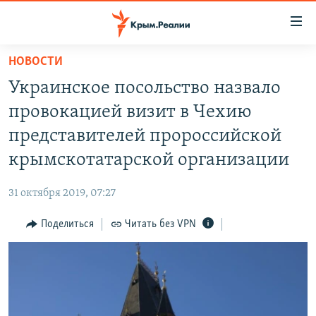
Доступность
ссылки
Вернуться
НОВОСТИ
к
НОВОСТИ
Украинское посольство назвало
основному
СПЕЦПРОЕКТЫ
содержанию
провокацией визит в Чехию
ВОДА
Вернутся
ГРУЗ 200
представителей пророссийской
к
ИСТОРИЯ
КАРТА ВОЕННЫХ ОБЪЕКТОВ КРЫМА
крымскотатарской организации
главной
ЕЩЕ
11 ЛЕТ ОККУПАЦИИ КРЫМА. 11 ИСТОРИЙ СОПРОТИВЛЕНИЯ
навигации
31 октября 2019, 07:27
Вернутся
РАДІО СВОБОДА
ИНТЕРАКТИВ
к
Поделиться
Читать без VPN
КАК ОБОЙТИ БЛОКИРОВКУ
ИНФОГРАФИКА
поиску
ТЕЛЕПРОЕКТ КРЫМ.РЕАЛИИ
Українською
СОВЕТЫ ПРАВОЗАЩИТНИКОВ
Qırımtatar
ПРОПАВШИЕ БЕЗ ВЕСТИ