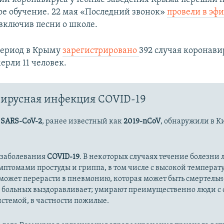
е обучение. 22 мая «Последний звонок»
провели в эф
 включив песни о школе.
период в Крыму
зарегистрировано
392 случая коронави
ерли 11 человек.
ирусная инфекция COVID-19
с
SARS-CoV-2
, ранее известный как
2019-nCoV
, обнаружили в К
 заболевания
COVID-19
. В некоторых случаях течение болезни л
имптомами простуды и гриппа, в том числе с высокой температ
может перерасти в пневмонию, которая может быть смертельн
 больных выздоравливает; умирают преимущественно люди с
стемой, в частности пожилые.