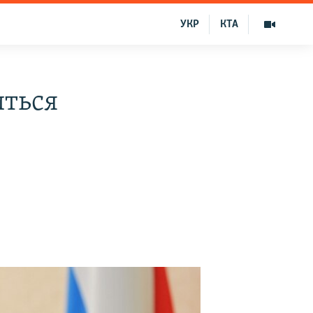
УКР
КТА
иться