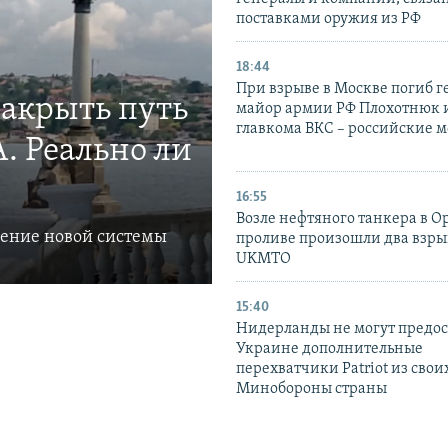
поставками оружия из РФ
18:44
При взрыве в Москве погиб г
закрыть путь
майор армии РФ Плохотнюк и
главкома ВКС – российские 
. Реально ли
16:55
Возле нефтяного танкера в 
ление новой системы
проливе произошли два взры
UKMTO
15:40
Нидерланды не могут предос
Украине дополнительные
перехватчики Patriot из своих
Минобороны страны