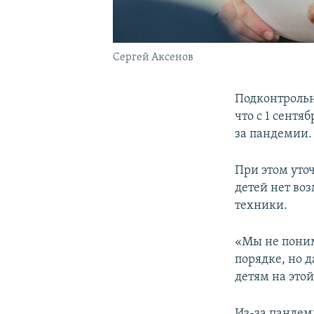
Сергей Аксенов
Подконтроль
что с 1 сент
за пандемии.
При этом уто
детей нет во
техники.
«Мы не понима
порядке, но д
детям на этой
Из-за пандем