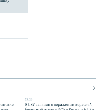
пышку
19:15
бинские
В СБУ заявили о поражении кораблей
нные с
береговой охраны ФСБ в Керчи и НПЗ в