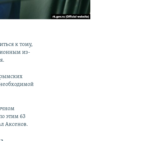
иться к тому,
ционным из-
я.
крымских
о необходимой
 очном
по этим 63
ал Аксенов.
на