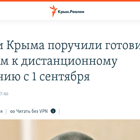
и Крыма поручили готов
м к дистанционному
нию с 1 сентября
7:46
ся
Читать без VPN