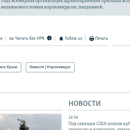
20 года Всемирная организация здравоохранения признала вс
, вызываемого новым коронавирусом, пандемией.
ся
Читать без VPN
Follow us
Печать
есь Крым
Новости | Коронавирус
НОВОСТИ
22:54
Под санкции США попали ку
генералы и компании, связа