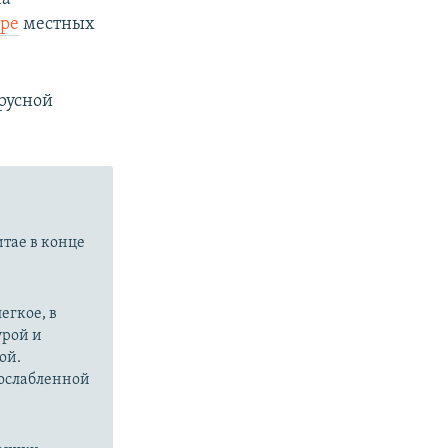
ире
местных
русной
итае в конце
егкое, в
урой и
ой.
 ослабленной