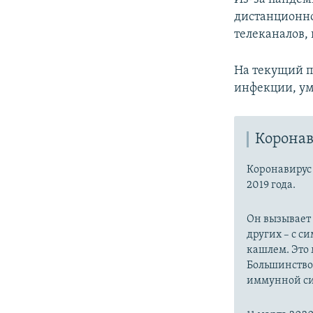
дистанционно
телеканалов,
На текущий 
инфекции, ум
Коронав
Коронавиру
2019 года.
Он вызывает
других – с с
кашлем. Это 
Большинство
иммунной си