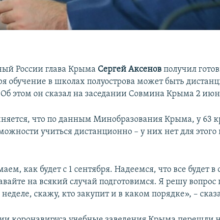
ный России глава Крыма
Сергей Аксенов
получил готов
ября обучение в школах полуострова может быть дистан
 Об этом он сказал на заседании Совмина Крыма 2 июн
чняется, что по данным Минобразования Крыма, у 63 
зможности учиться дистанционно – у них нет для этог
ем, как будет с 1 сентября. Надеемся, что все будет в
авайте на всякий случай подготовимся. Я решу вопрос 
 неделе, скажу, кто закупит и в каком порядке», – сказ
ии коронавируса учебные заведения Крыма перешли 