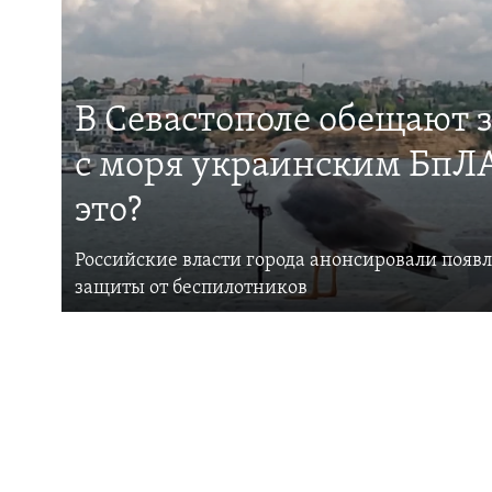
В Севастополе обещают 
с моря украинским БпЛА
это?
Российские власти города анонсировали появ
защиты от беспилотников