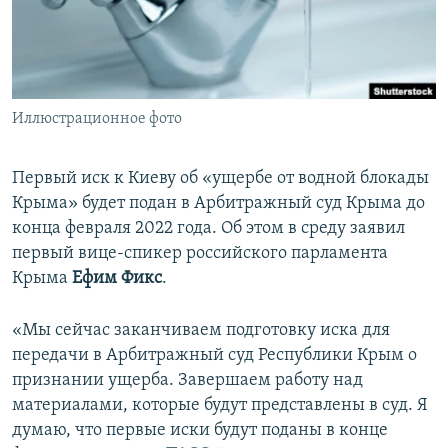
ПРИСОЕДИНЯЙТЕСЬ!
ПОБЕДИТЕЛЕЙ НЕ СУДЯТ?
КРЫМ.НЕПОКОРЕННЫЙ
ELIFBE
Иллюстрационное фото
УКРАИНСКАЯ ПРОБЛЕМА КРЫМА
Все сайты RFE/RL
Первый иск к Киеву об «ущербе от водной блокады
Крыма» будет подан в Арбитражный суд Крыма до
конца февраля 2022 года. Об этом в среду заявил
первый вице-спикер российского парламента
Крыма
Ефим Фикс
.
«Мы сейчас заканчиваем подготовку иска для
передачи в Арбитражный суд Республики Крым о
признании ущерба. Завершаем работу над
материалами, которые будут представлены в суд. Я
думаю, что первые иски будут поданы в конце