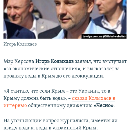
ПРИСОЕДИНЯЙТЕСЬ!
ПОБЕДИТЕЛЕЙ НЕ СУДЯТ?
КРЫМ.НЕПОКОРЕННЫЙ
ELIFBE
УКРАИНСКАЯ ПРОБЛЕМА КРЫМА
Все сайты RFE/RL
Игорь Колыхаев
Мэр Херсона
Игорь Колыхаев
заявил, что выступает
«за экономические отношения», и высказался за
продажу воды в Крым до его деоккупации.
«Я считаю, что если Крым – это Украина, то в
Крыму должна быть вода», –
сказал Колыхаев в
интервью
общественному движению
«Чесно»
.
На уточняющий вопрос журналиста, имеется ли
ввиду подача воды в украинский Крым,