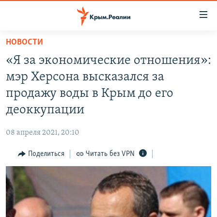
Доступность
ссылки
Вернуться
НОВОСТИ
к
НОВОСТИ
«Я за экономические отношения»:
основному
СПЕЦПРОЕКТЫ
содержанию
мэр Херсона высказался за
ВОДА
Вернутся
ГРУЗ 200
продажу воды в Крым до его
к
ИСТОРИЯ
КАРТА ВОЕННЫХ ОБЪЕКТОВ КРЫМА
деоккупации
главной
ЕЩЕ
11 ЛЕТ ОККУПАЦИИ КРЫМА. 11 ИСТОРИЙ СОПРОТИВЛЕНИЯ
навигации
08 апреля 2021, 20:10
Вернутся
РАДІО СВОБОДА
ИНТЕРАКТИВ
к
Поделиться
Читать без VPN
КАК ОБОЙТИ БЛОКИРОВКУ
ИНФОГРАФИКА
поиску
ТЕЛЕПРОЕКТ КРЫМ.РЕАЛИИ
Українською
СОВЕТЫ ПРАВОЗАЩИТНИКОВ
Qırımtatar
ПРОПАВШИЕ БЕЗ ВЕСТИ