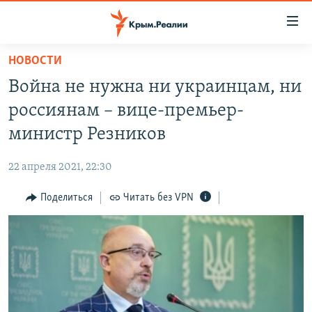
Доступность
ссылки
Вернуться
НОВОСТИ
к
НОВОСТИ
Война не нужна ни украинцам, ни
основному
СПЕЦПРОЕКТЫ
содержанию
россиянам – вице-премьер-
ВОДА
Вернутся
ГРУЗ 200
министр Резников
к
ИСТОРИЯ
КАРТА ВОЕННЫХ ОБЪЕКТОВ КРЫМА
главной
22 апреля 2021, 22:30
ЕЩЕ
11 ЛЕТ ОККУПАЦИИ КРЫМА. 11 ИСТОРИЙ СОПРОТИВЛЕНИЯ
навигации
Вернутся
Поделиться
Читать без VPN
РАДІО СВОБОДА
ИНТЕРАКТИВ
к
КАК ОБОЙТИ БЛОКИРОВКУ
ИНФОГРАФИКА
поиску
ТЕЛЕПРОЕКТ КРЫМ.РЕАЛИИ
Українською
СОВЕТЫ ПРАВОЗАЩИТНИКОВ
Qırımtatar
ПРОПАВШИЕ БЕЗ ВЕСТИ