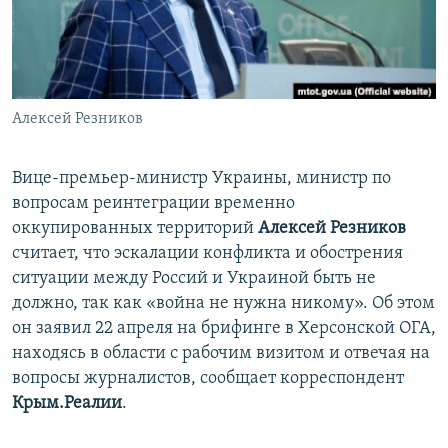
ПРИСОЕДИНЯЙТЕСЬ!
ПОБЕДИТЕЛЕЙ НЕ СУДЯТ?
КРЫМ.НЕПОКОРЕННЫЙ
ELIFBE
Алексей Резников
УКРАИНСКАЯ ПРОБЛЕМА КРЫМА
Все сайты RFE/RL
Вице-премьер-министр Украины, министр по
вопросам реинтеграции временно
оккупированных территорий
Алексей Резников
считает, что эскалации конфликта и обострения
ситуации между Россий и Украиной быть не
должно, так как «война не нужна никому». Об этом
он заявил 22 апреля на брифинге в Херсонской ОГА,
находясь в области с рабочим визитом и отвечая на
вопросы журналистов, сообщает корреспондент
Крым.Реалии
.