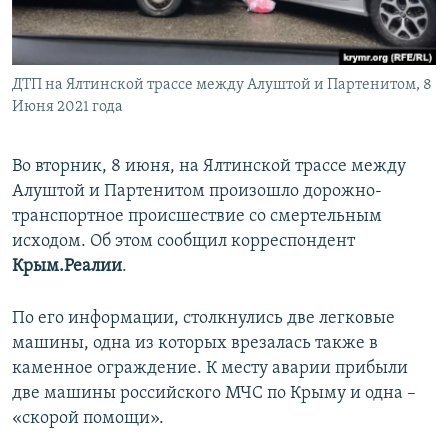
ПРИСОЕДИНЯЙТЕСЬ!
ПОБЕДИТЕЛЕЙ НЕ СУДЯТ?
КРЫМ.НЕПОКОРЕННЫЙ
ДТП на Ялтинской трассе между Алуштой и Партенитом, 8
ELIFBE
Июня 2021 года
УКРАИНСКАЯ ПРОБЛЕМА КРЫМА
Все сайты RFE/RL
Во вторник, 8 июня, на Ялтинской трассе между
Алуштой и Партенитом произошло дорожно-
транспортное происшествие со смертельным
исходом. Об этом сообщил корреспондент
Крым.Реалии
.
По его информации, столкнулись две легковые
машины, одна из которых врезалась также в
каменное ограждение. К месту аварии прибыли
две машины российского МЧС по Крыму и одна –
«скорой помощи».