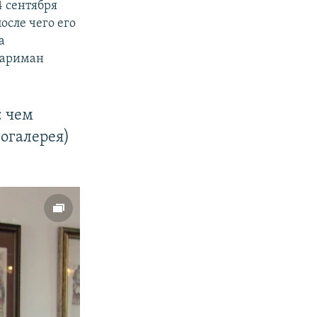
 сентября
после чего его
а
Нариман
px
width
: чем
огалерея)