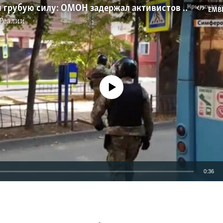
Применяли грубую силу: ОМОН задержал активистов и журналистов у здания ФСБ в Крыму (видео)
EMB
Реалии
No media source currently available
0:36
EMBED