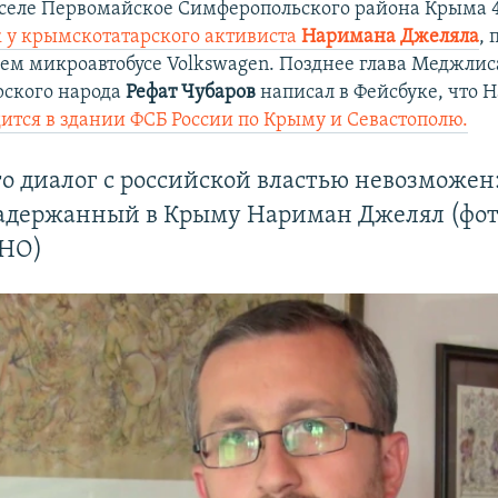
селе Первомайское Симферопольского района Крыма 4
 у крымскотатарского активиста
Наримана Джеляла
, 
нем микроавтобусе Volkswagen. Позднее глава Меджлис
рского народа
Рефат Чубаров
написал в Фейсбуке, что 
ится в здании ФСБ России по Крыму и Севастополю.
то диалог с российской властью невозможен
задержанный в Крыму Нариман Джелял (фот
НО)