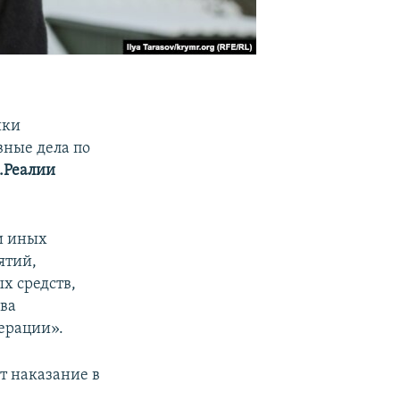
ики
вные дела по
.Реалии
и иных
ятий,
х средств,
ыва
ерации».
т наказание в