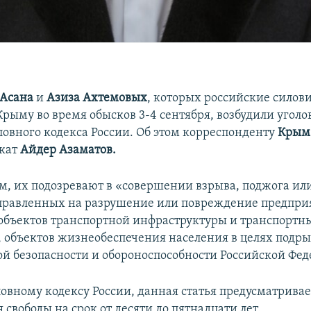
Асана
и
Азиза Ахтемовых
, которых российские силов
Крыму во время обысков 3-4 сентября, возбудили уголо
головного кодекса России. Об этом корреспонденту
Крым
окат
Айдер Азаматов.
м, их подозревают в «совершении взрыва, поджога ил
правленных на разрушение или повреждение предпри
объектов транспортной инфраструктуры и транспортны
и, объектов жизнеобеспечения населения в целях подр
й безопасности и обороноспособности Российской Фед
ловному кодексу России, данная статья предусматривае
свободы на срок от десяти до пятнадцати лет.