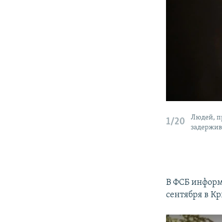
Людей, п
1/20
задержи
В ФСБ информ
сентября в К