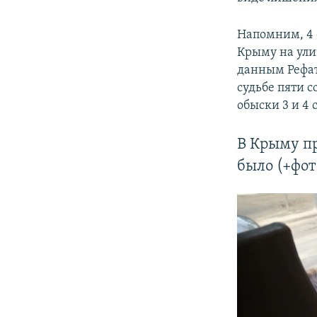
Напомним, 4 
Крыму на ули
данным Рефат
судьбе пяти 
обыски 3 и 4 
В Крыму пр
было (+фот