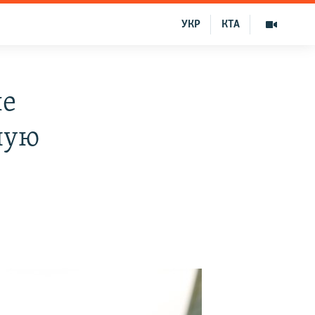
УКР
КТА
ле
ную