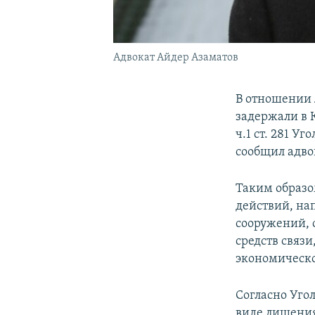
Адвокат Айдер Азаматов
В отношении
задержали в 
ч.1 ст. 281 У
сообщил адв
Таким образо
действий, на
сооружений, 
средств связ
экономическо
Согласно Уго
виде лишения 