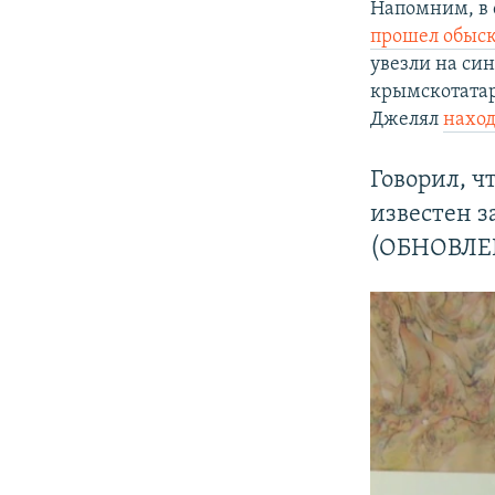
Напомним, в 
прошел обыск
увезли на си
крымскотата
Джелял
наход
Говорил, ч
известен 
(ОБНОВЛЕ