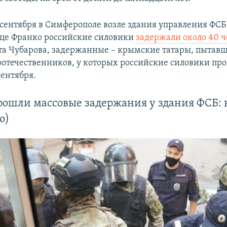
сентября в Симферополе возле здания управления ФСБ
це Франко российские силовики
задержали около 40 ч
а Чубарова, задержанные – крымские татары, пытавш
соотечественников, у которых российские силовики пр
сентября.
ошли массовые задержания у здания ФСБ: к
о)