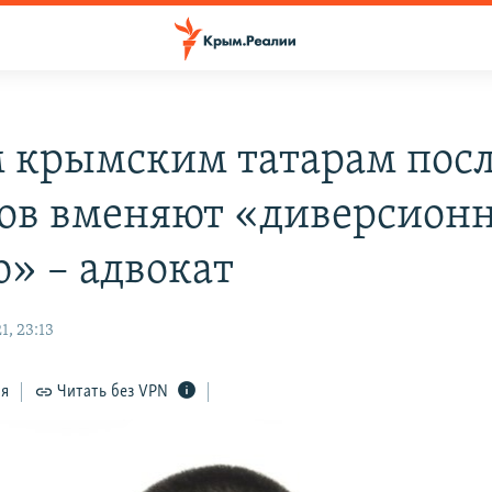
 крымским татарам пос
ов вменяют «диверсион
ю» – адвокат
, 23:13
ся
Читать без VPN