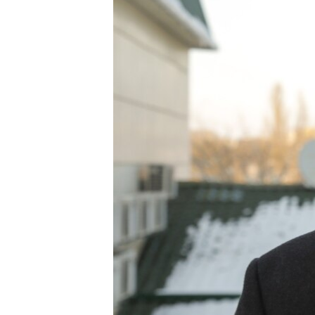
ПОБЕДИТЕЛЕЙ НЕ СУДЯТ?
КРЫМ.НЕПОКОРЕННЫЙ
ELIFBE
УКРАИНСКАЯ ПРОБЛЕМА КРЫМА