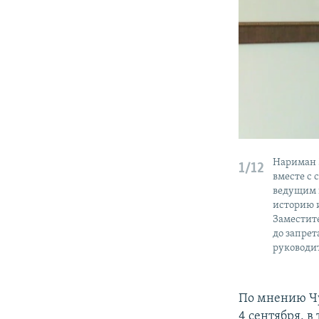
Нариман Э
1/12
вместе с 
ведущим 
историю 
Заместите
до запре
руководи
По мнению Ч
4 сентября, 