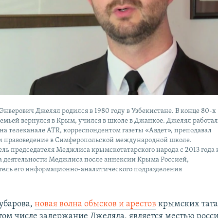
нверович Джелял родился в 1980 году в Узбекистане. В конце 80-х
семьей вернулся в Крым, учился в школе в Джанкое. Джелял работа
на телеканале ATR, корреспондентом газеты «Авдет», преподавал
и правоведение в Симферопольской международной школе.
ль председателя Меджлиса крымскотатарского народа с 2013 года 
та деятельности Меджлиса после аннексии Крыма Россией,
тель его информационно-аналитического подразделения
убарова,
новая волна обысков и арестов
крымских тата
в том числе задержание Джеляла, является местью росс