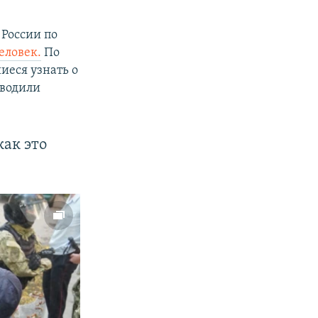
 России по
еловек.
По
иеся узнать о
оводили
ак это