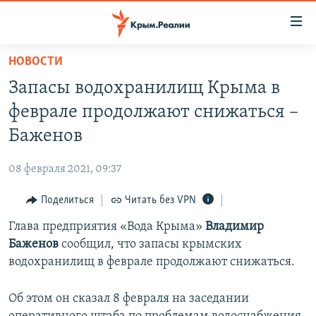
Доступность
ссылки
Вернуться
НОВОСТИ
к
НОВОСТИ
Запасы водохранилищ Крыма в
основному
СПЕЦПРОЕКТЫ
содержанию
феврале продолжают снижаться –
ВОДА
Вернутся
ГРУЗ 200
Баженов
к
ИСТОРИЯ
КАРТА ВОЕННЫХ ОБЪЕКТОВ КРЫМА
главной
08 февраля 2021, 09:37
ЕЩЕ
11 ЛЕТ ОККУПАЦИИ КРЫМА. 11 ИСТОРИЙ СОПРОТИВЛЕНИЯ
навигации
Вернутся
Поделиться
Читать без VPN
РАДІО СВОБОДА
ИНТЕРАКТИВ
к
Глава предприятия «Вода Крыма»
Владимир
КАК ОБОЙТИ БЛОКИРОВКУ
ИНФОГРАФИКА
поиску
Баженов
сообщил, что запасы крымских
ТЕЛЕПРОЕКТ КРЫМ.РЕАЛИИ
водохранилищ в феврале продолжают снижаться.
Українською
СОВЕТЫ ПРАВОЗАЩИТНИКОВ
Qırımtatar
Об этом он сказал 8 февраля на заседании
ПРОПАВШИЕ БЕЗ ВЕСТИ