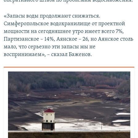
оперативного штаба по проблемам водоснабжения.
ПРИСОЕДИНЯЙТЕСЬ!
ПОБЕДИТЕЛЕЙ НЕ СУДЯТ?
«Запасы воды продолжают снижаться.
КРЫМ.НЕПОКОРЕННЫЙ
Симферопольское водохранилище от проектной
ELIFBE
мощности на сегодняшнее утро имеет всего 7%,
Партизанское – 14%, Аянское – 26, но Аянское столь
УКРАИНСКАЯ ПРОБЛЕМА КРЫМА
мало, что серьезно эти запасы мы не
Все сайты RFE/RL
воспринимаем», – сказал Баженов.