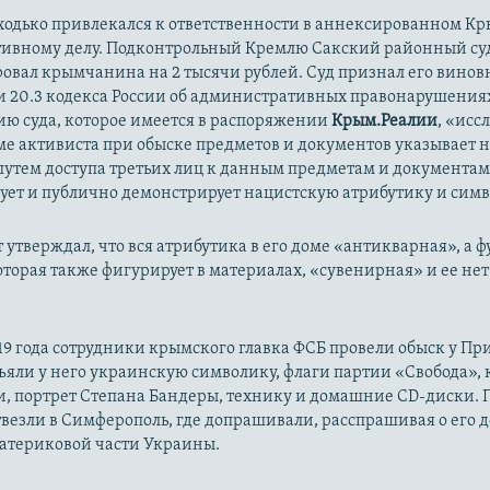
ходько привлекался к ответственности в аннексированном Кр
ивному делу. Подконтрольный Кремлю Сакский районный су
овал крымчанина на 2 тысячи рублей. Суд признал его винов
и 20.3 кодекса России об административных правонарушениях
ию суда, которое имеется в распоряжении
Крым.Реалии
, «исс
ме активиста при обыске предметов и документов указывает на
путем доступа третьих лиц к данным предметам и документа
ует и публично демонстрирует нацистскую атрибутику и симв
 утверждал, что вся атрибутика в его доме «антикварная», а ф
оторая также фигурирует в материалах, «сувенирная» и ее нет 
19 года сотрудники крымского главка ФСБ провели обыск у Пр
яли у него украинскую символику, флаги партии «Свобода», 
, портрет Степана Бандеры, технику и домашние CD-диски. 
везли в Симферополь, где допрашивали, расспрашивая о его 
материковой части Украины.