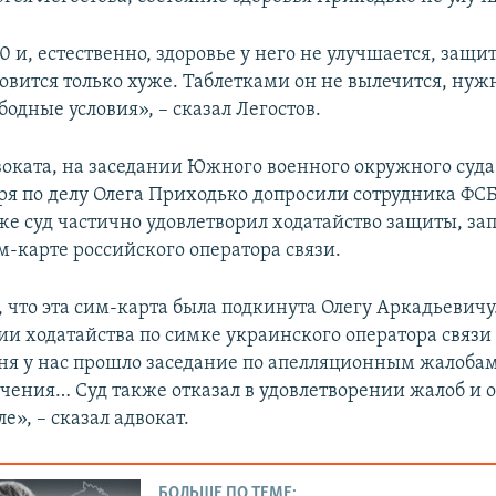
0 и, естественно, здоровье у него не улучшается, защит
овится только хуже. Таблетками он не вылечится, нужн
бодные условия», – сказал Легостов.
воката, на заседании Южного военного окружного суда 
бря по делу Олега Приходько допросили сотрудника ФС
кже суд частично удовлетворил ходатайство защиты, за
м-карте российского оператора связи.
 что эта сим-карта была подкинута Олегу Аркадьевичу.
и ходатайства по симке украинского оператора связи 
дня у нас прошло заседание по апелляционным жалоба
ечения… Суд также отказал в удовлетворении жалоб и 
е», – сказал адвокат.
БОЛЬШЕ ПО ТЕМЕ: