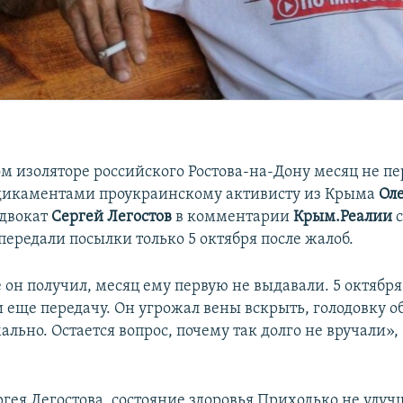
ом изоляторе российского Ростова-на-Дону месяц не п
дикаментами проукраинскому активисту из Крыма
Ол
Адвокат
Сергей Легостов
в комментарии
Крым.Реалии
с
ередали посылки только 5 октября после жалоб.
 он получил, месяц ему первую не выдавали. 5 октября
 еще передачу. Он угрожал вены вскрыть, голодовку о
ально. Остается вопрос, почему так долго не вручали», 
гея Легостова, состояние здоровья Приходько не улуч