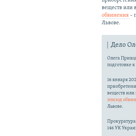
приобретении
веществ или 
обвинения
– 
Львове.
Дело Ол
Олега Приход
подготовке к
16 января 20
приобретени
веществ или
эпизод обви
Львове.
Прокуратура 
146 УК Украи