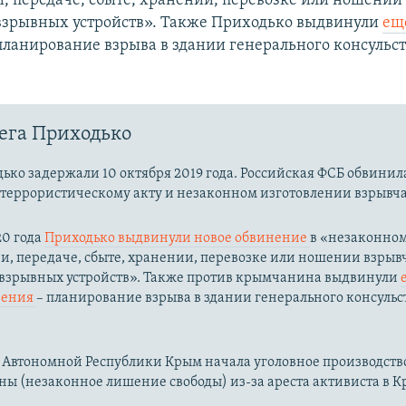
, передаче, сбыте, хранении, перевозке или ношении
взрывных устройств​». Также Приходько выдвинули
ещ
планирование взрыва в здании генерального консульст
ега Приходько
ько задержали 10 октября 2019 года. Российская ФСБ обвинила
 террористическому акту и незаконном изготовлении взрывча
20 года
Приходько выдвинули новое обвинение
в «незаконно
и, передаче, сбыте, хранении, перевозке или ношении взрыв
 взрывных устройств​». Также против крымчанина выдвинули
нения
– планирование взрыва в здании генерального консульст
Автономной Республики Крым начала уголовное производство п
ны (незаконное лишение свободы) из-за ареста активиста в К