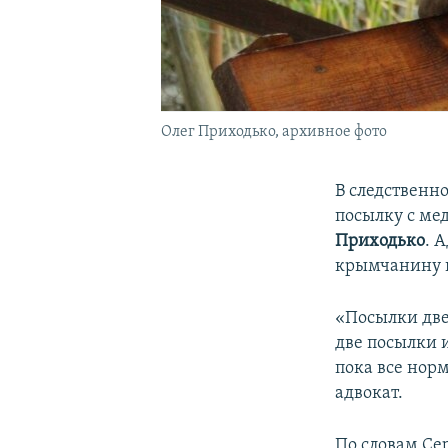
Олег Приходько, архивное фото
В следственн
посылку с ме
Приходько
. 
крымчанину п
«Посылки две
две посылки и
пока все норм
адвокат.
По словам Сер