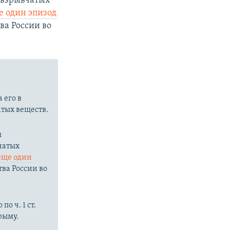
 взрывчатых
е один эпизод
ва России во
 его в
тых веществ.
м
чатых
еще один
ва России во
о ч. 1 ст.
рыму.