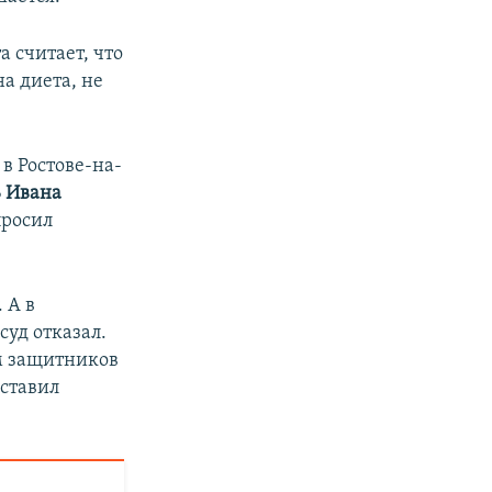
а считает, что
а диета, не
в Ростове-на-
Б
Ивана
просил
 А в
суд отказал.
м защитников
оставил