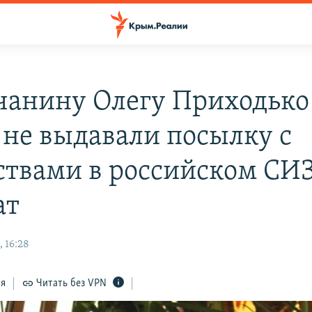
анину Олегу Приходько
 не выдавали посылку с
ствами в российском СИ
ат
 16:28
ся
Читать без VPN