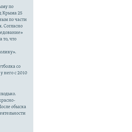
ыму по
д Крыма 25
ным по части
. Согласно
ледование»
 то, что
м
олику».
утболка со
у него с 2010
иходько.
красно-
После обыска
деятельности