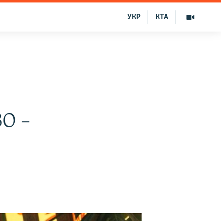
УКР
КТА
ЗО –