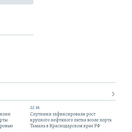
22:36
ензин
Спутники зафиксировали рост
ерты
крупного нефтяного пятна возле порта
оровью
Тамань в Краснодарском крае РФ