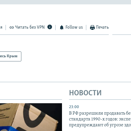
ся
Читать без VPN
Follow us
Печать
есь Крым
НОВОСТИ
23:00
В РФ разрешили продавать б
стандарта 1990-х годов: эксп
предупреждают об угрозе зд