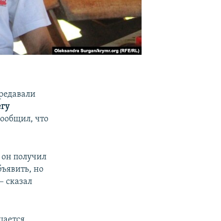
ередавали
егу
ообщил, что
 он получил
бъявить, но
– сказал
шается.