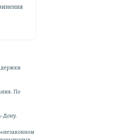
бвинения
задержки
ания. По
а-Дону.
 «незаконном