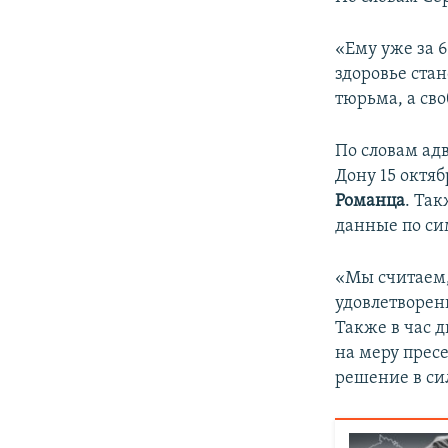
«Ему уже за 6
здоровье стан
тюрьма, а сво
По словам ад
Дону 15 октя
Романца
. Та
данные по си
«Мы считаем,
удовлетворени
Также в час 
на меру прес
решение в сил