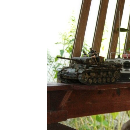
ПОБЕДИТЕЛЕЙ НЕ СУДЯТ?
КРЫМ.НЕПОКОРЕННЫЙ
ELIFBE
УКРАИНСКАЯ ПРОБЛЕМА КРЫМА