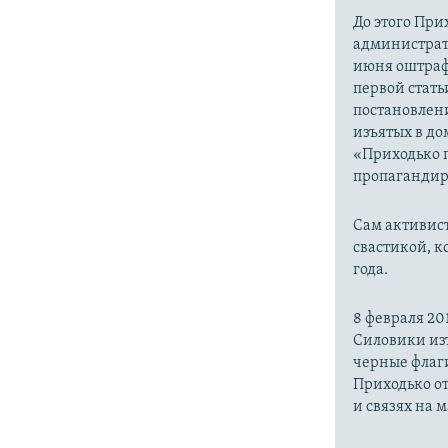
До этого При
администрат
июня оштраф
первой стать
постановлен
изъятых в до
«Приходько 
пропагандир
Сам активист
свастикой, к
года.
8 февраля 20
Силовики изъ
черные флаги
Приходько от
и связях на 