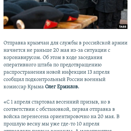
ПРИСОЕДИНЯЙТЕСЬ!
ПОБЕДИТЕЛЕЙ НЕ СУДЯТ?
КРЫМ.НЕПОКОРЕННЫЙ
ELIFBE
УКРАИНСКАЯ ПРОБЛЕМА КРЫМА
Отправка крымчан для службы в российской армии
Все сайты RFE/RL
начнется не раньше 20 мая из-за ситуации с
коронавирусом. Об этом в ходе заседания
оперативного штаба по предотвращению
распространения новой инфекции 13 апреля
сообщил подконтрольный России военный
комиссар Крыма
Олег Ермилов.
«С 1 апреля стартовал весенний призыв, но в
соответствии с обстановкой, первая отправка в
войска перенесена ориентировочно на 20 мая. В
прошлую весну мы уже где-то 10 апреля