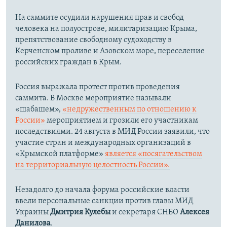
На саммите осудили нарушения прав и свобод
человека на полуострове, милитаризацию Крыма,
препятствование свободному судоходству в
Керченском проливе и Азовском море, переселение
российских граждан в Крым.
Россия выражала протест против проведения
саммита. В Москве мероприятие называли
«шабашем»,
«недружественным по отношению к
России»
мероприятием и грозили его участникам
последствиями. 24 августа в МИД России заявили, что
участие стран и международных организаций в
«Крымской платформе»
является «посягательством
на территориальную целостность России».
Незадолго до начала форума российские власти
ввели персональные санкции против главы МИД
Украины
Дмитрия Кулебы
и секретаря СНБО
Алексея
Данилова
.