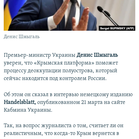
ПРИСОЕДИНЯЙТЕСЬ!
ПОБЕДИТЕЛЕЙ НЕ СУДЯТ?
КРЫМ.НЕПОКОРЕННЫЙ
ELIFBE
Денис Шмыгаль
УКРАИНСКАЯ ПРОБЛЕМА КРЫМА
Все сайты RFE/RL
Премьер-министр Украины
Денис Шмыгаль
уверен, что «Крымская платформа» поможет
процессу деоккупации полуострова, который
сейчас находится под контролем России.
Об этом он сказал в интервью немецкому изданию
Handelsblatt,
опубликованном 21 марта на сайте
Кабмина Украины.
Так, на вопрос журналиста о том, считает ли он
реалистичным, что когда-то Крым вернется в