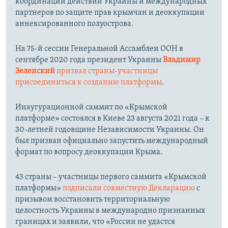
координации действий Украины и международных
партнеров по защите прав крымчан и деоккупации
аннексированного полуострова.
На 75-й сессии Генеральной Ассамблеи ООН в
сентябре 2020 года президент Украины
Владимир
Зеленский
призвал страны-участницы
присоединиться к созданию платформы
.
Инаугурационной саммит по «Крымской
платформе» состоялся в Киеве 23 августа 2021 года – к
30-летней годовщине Независимости Украины. Он
был призван официально запустить международный
формат по вопросу деоккупации Крыма.
43 страны – участницы первого саммита «Крымской
платформы»
подписали совместную Декларацию
с
призывом восстановить территориальную
целостность Украины в международно признанных
границах и заявили, что «России не удастся