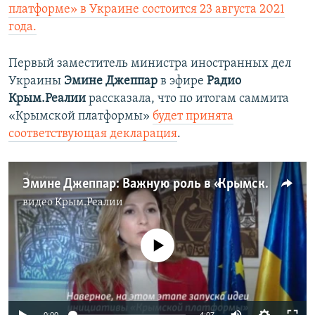
платформе» в Украине состоится 23 августа 2021
года.
Первый заместитель министра иностранных дел
Украины
Эмине Джеппар
в эфире
Радио
Крым.Реалии
рассказала, что по итогам саммита
«Крымской платформы»
будет принята
соответствующая декларация
.
Эмине Джеппар: Важную роль в «Крымской платформе» должен сыграть Меджлис (видео)
видео
Крым.Реалии
No media source currently available
Auto