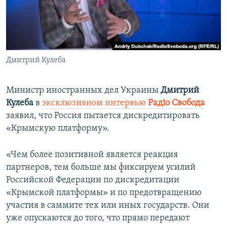
ПРИСОЕДИНЯЙТЕСЬ!
ПОБЕДИТЕЛЕЙ НЕ СУДЯТ?
КРЫМ.НЕПОКОРЕННЫЙ
ELIFBE
Дмитрий Кулеба
УКРАИНСКАЯ ПРОБЛЕМА КРЫМА
Все сайты RFE/RL
Министр иностранных дел Украины
Дмитрий
Кулеба
в
эксклюзивном интервью
Радіо Свобода
заявил, что Россия пытается дискредитировать
«Крымскую платформу».
«Чем более позитивной является реакция
партнеров, тем больше мы фиксируем усилий
Российской Федерации по дискредитации
«Крымской платформы» и по предотвращению
участия в саммите тех или иных государств. Они
уже опускаются до того, что прямо передают