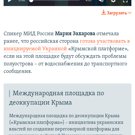
0:00
4:07
240p
Загрузить
360p
Auto
240p
360p
480p
480p
Спикер МИД России
Мария Захарова
отмечала
ранее, что российская сторона
готова участвовать в
720p
720p
1080p
инициируемой Украиной
«Крымской платформе»,
1080p
если на этой площадке будут обсуждать проблемы
полуострова – от водоснабжения до транспортного
сообщения.
Международная площадка по
деоккупации Крыма
Международная площадка по деоккупации Крыма
(«Крымская платформа») – инициатива украинских
властей по созданию переговорной платформы для